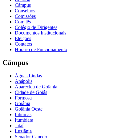
Câmpus
Conselhos
Comissões
Comitês
Colégio de Dirigentes
Documentos Institucionais
Eleições
Contatos
Horário de Funcionamento
Câmpus
Águas Lindas
Anápolis
Aparecida de Goiânia
Cidade de Goiás
Formosa
Goiânia
Goiânia Oeste
Inhumas
Itumbiara
Jataí
Luziânia
Senador Canedo