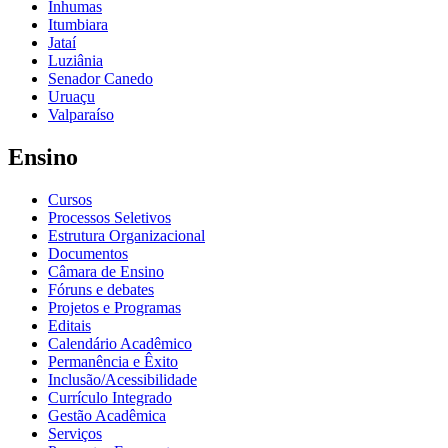
Inhumas
Itumbiara
Jataí
Luziânia
Senador Canedo
Uruaçu
Valparaíso
Ensino
Cursos
Processos Seletivos
Estrutura Organizacional
Documentos
Câmara de Ensino
Fóruns e debates
Projetos e Programas
Editais
Calendário Acadêmico
Permanência e Êxito
Inclusão/Acessibilidade
Currículo Integrado
Gestão Acadêmica
Serviços