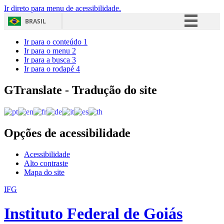
Ir direto para menu de acessibilidade.
BRASIL
Simplifique!
Ir para o conteúdo
1
Ir para o menu
2
Comunica BR
Ir para a busca
3
Ir para o rodapé
4
Participe
Acesso à informação
GTranslate - Tradução do site
Legislação
Canais
Opções de acessibilidade
Acessibilidade
Alto contraste
Mapa do site
IFG
Instituto Federal de Goiás