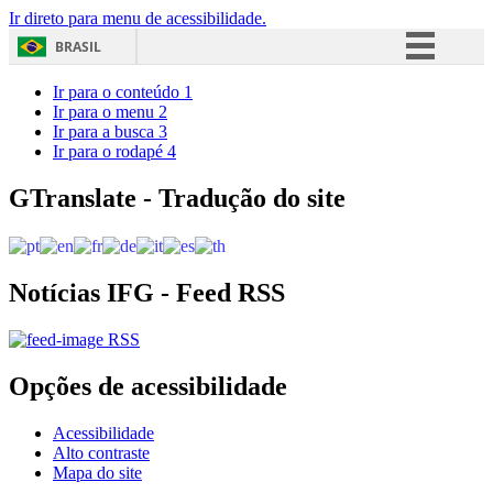
Ir direto para menu de acessibilidade.
BRASIL
Simplifique!
Ir para o conteúdo
1
Ir para o menu
2
Comunica BR
Ir para a busca
3
Ir para o rodapé
4
Participe
Acesso à informação
GTranslate - Tradução do site
Legislação
Canais
Notícias IFG - Feed RSS
RSS
Opções de acessibilidade
Acessibilidade
Alto contraste
Mapa do site