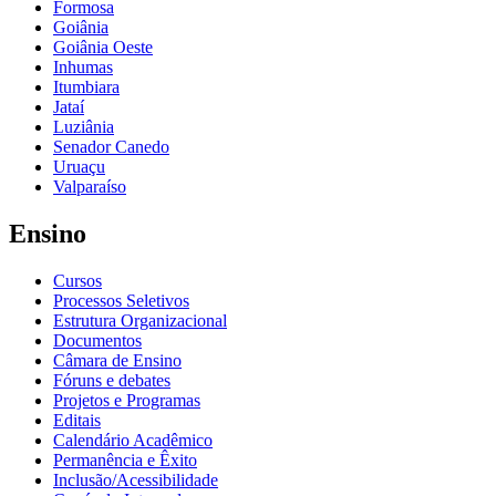
Formosa
Goiânia
Goiânia Oeste
Inhumas
Itumbiara
Jataí
Luziânia
Senador Canedo
Uruaçu
Valparaíso
Ensino
Cursos
Processos Seletivos
Estrutura Organizacional
Documentos
Câmara de Ensino
Fóruns e debates
Projetos e Programas
Editais
Calendário Acadêmico
Permanência e Êxito
Inclusão/Acessibilidade