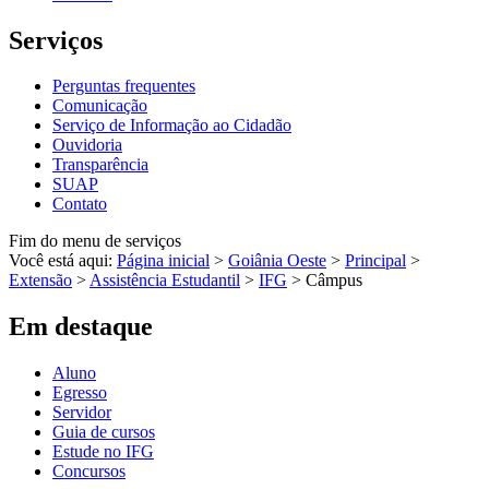
Serviços
Perguntas frequentes
Comunicação
Serviço de Informação ao Cidadão
Ouvidoria
Transparência
SUAP
Contato
Fim do menu de serviços
Você está aqui:
Página inicial
>
Goiânia Oeste
>
Principal
>
Extensão
>
Assistência Estudantil
>
IFG
>
Câmpus
Em destaque
Aluno
Egresso
Servidor
Guia de cursos
Estude no IFG
Concursos