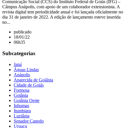
Comunicação Social (CCS) do Instituto Federal de Goiás (IFG) –
Câmpus Anápolis, com apoio de um colaborador extensionista. A
revista digital tem periodicidade anual e foi lançada oficialmente no
dia 31 de janeiro de 2022. A edição de lançamento esteve inserida
no...
publicado
18/01/22
06h35
Subcategorias
Jataí
Águas Lindas
Anápolis
Aparecida de Goiânia
Cidade de Goiás
Formosa
Goiânia
Goiânia Oeste
Inhumas
Itumbiara
Luziânia
Senador Canedo
Uruaçu