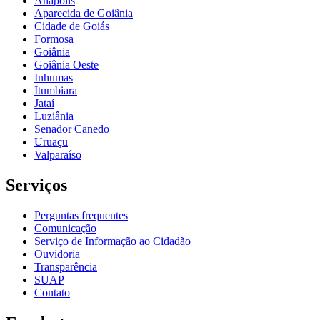
Anápolis
Aparecida de Goiânia
Cidade de Goiás
Formosa
Goiânia
Goiânia Oeste
Inhumas
Itumbiara
Jataí
Luziânia
Senador Canedo
Uruaçu
Valparaíso
Serviços
Perguntas frequentes
Comunicação
Serviço de Informação ao Cidadão
Ouvidoria
Transparência
SUAP
Contato