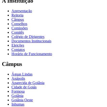
A Instituição
Apresentação
Reitoria
Câmpus
Conselhos
Comissões
Comitês
Colégio de Dirigentes
Documentos Institucionais
Eleições
Contatos
Horário de Funcionamento
Câmpus
Águas Lindas
Anápolis
Aparecida de Goiânia
Cidade de Goiás
Formosa
Goiânia
Goiânia Oeste
Inhumas