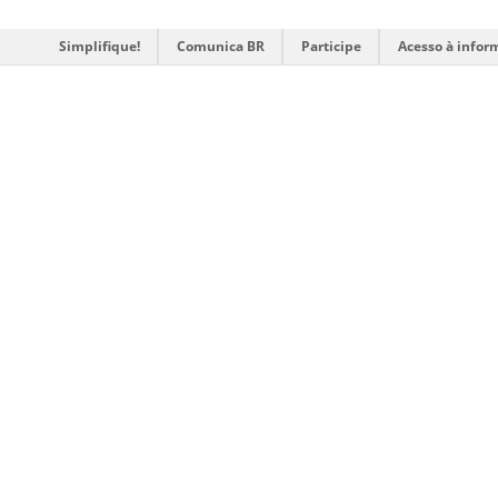
Simplifique!
Comunica BR
Participe
Acesso à infor