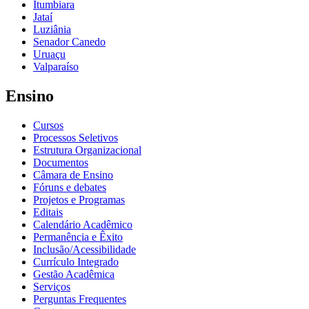
Itumbiara
Jataí
Luziânia
Senador Canedo
Uruaçu
Valparaíso
Ensino
Cursos
Processos Seletivos
Estrutura Organizacional
Documentos
Câmara de Ensino
Fóruns e debates
Projetos e Programas
Editais
Calendário Acadêmico
Permanência e Êxito
Inclusão/Acessibilidade
Currículo Integrado
Gestão Acadêmica
Serviços
Perguntas Frequentes