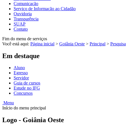
Comunicação
Serviço de Informação ao Cidadão
Ouvidoria
Transparência
SUAP
Contato
Fim do menu de serviços
Você está aqui:
Página inicial
>
Goiânia Oeste
>
Principal
>
Pesquisa
Em destaque
Aluno
Egresso
Servidor
Guia de cursos
Estude no IFG
Concursos
Menu
Início do menu principal
Logo - Goiânia Oeste