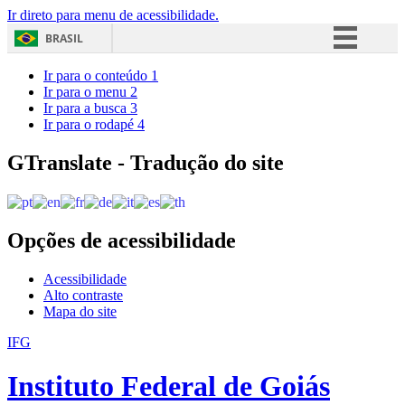
Ir direto para menu de acessibilidade.
BRASIL
Simplifique!
Ir para o conteúdo
1
Ir para o menu
2
Comunica BR
Ir para a busca
3
Ir para o rodapé
4
Participe
Acesso à informação
GTranslate - Tradução do site
Legislação
Canais
Opções de acessibilidade
Acessibilidade
Alto contraste
Mapa do site
IFG
Instituto Federal de Goiás