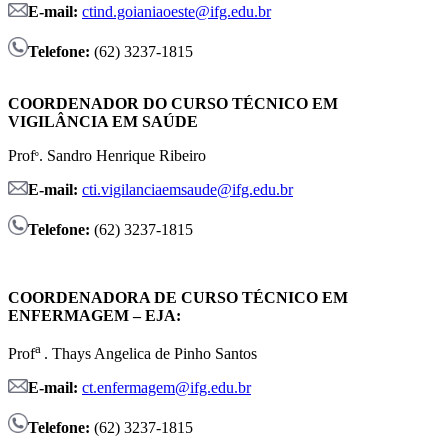
E-mail:
ctind.goianiaoeste@ifg.edu.br
Telefone:
(62) 3237-1815
COORDENADOR DO CURSO TÉCNICO EM
VIGILÂNCIA EM SAÚDE
Prof
. Sandro Henrique Ribeiro
º
E-mail:
cti.vigilanciaemsaude@ifg.edu.br
Telefone:
(62) 3237-1815
COORDENADORA DE CURSO TÉCNICO EM
ENFERMAGEM – EJA:
a
Prof
. Thays Angelica de Pinho Santos
E-mail:
ct.enfermagem@ifg.edu.br
Telefone:
(62) 3237-1815