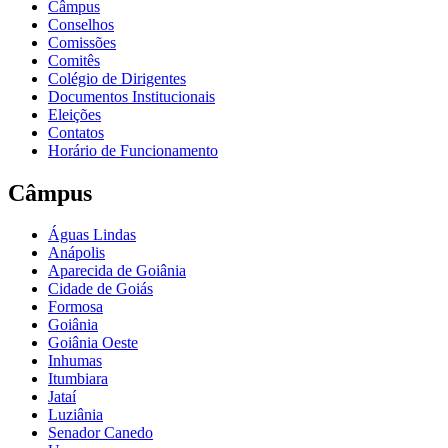
Câmpus
Conselhos
Comissões
Comitês
Colégio de Dirigentes
Documentos Institucionais
Eleições
Contatos
Horário de Funcionamento
Câmpus
Águas Lindas
Anápolis
Aparecida de Goiânia
Cidade de Goiás
Formosa
Goiânia
Goiânia Oeste
Inhumas
Itumbiara
Jataí
Luziânia
Senador Canedo