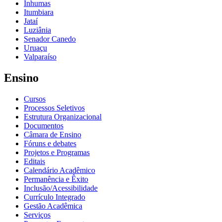
Inhumas
Itumbiara
Jataí
Luziânia
Senador Canedo
Uruaçu
Valparaíso
Ensino
Cursos
Processos Seletivos
Estrutura Organizacional
Documentos
Câmara de Ensino
Fóruns e debates
Projetos e Programas
Editais
Calendário Acadêmico
Permanência e Êxito
Inclusão/Acessibilidade
Currículo Integrado
Gestão Acadêmica
Serviços