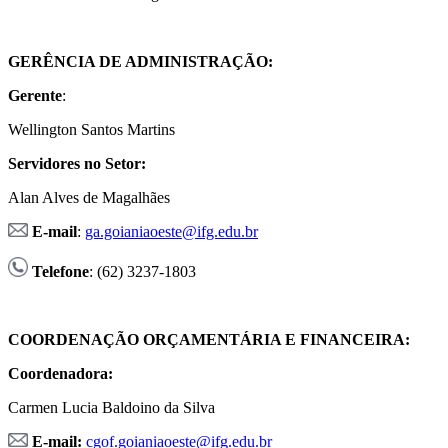
GERÊNCIA DE ADMINISTRAÇÃO:
Gerente
:
Wellington Santos Martins
Servidores no Setor:
Alan Alves de Magalhães
E-mail
:
ga.goianiaoeste@ifg.edu.br
Telefone
: (62) 3237-1803
COORDENAÇÃO ORÇAMENTÁRIA E FINANCEIRA:
Coordenadora:
Carmen Lucia Baldoino da Silva
E-mail:
cgof.goianiaoeste@ifg.edu.br