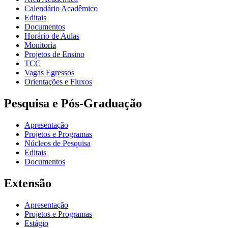
Calendário Acadêmico
Editais
Documentos
Horário de Aulas
Monitoria
Projetos de Ensino
TCC
Vagas Egressos
Orientações e Fluxos
Pesquisa e Pós-Graduação
Apresentação
Projetos e Programas
Núcleos de Pesquisa
Editais
Documentos
Extensão
Apresentação
Projetos e Programas
Estágio