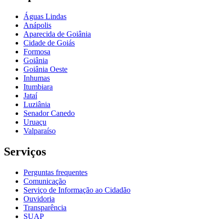
Águas Lindas
Anápolis
Aparecida de Goiânia
Cidade de Goiás
Formosa
Goiânia
Goiânia Oeste
Inhumas
Itumbiara
Jataí
Luziânia
Senador Canedo
Uruaçu
Valparaíso
Serviços
Perguntas frequentes
Comunicação
Serviço de Informação ao Cidadão
Ouvidoria
Transparência
SUAP