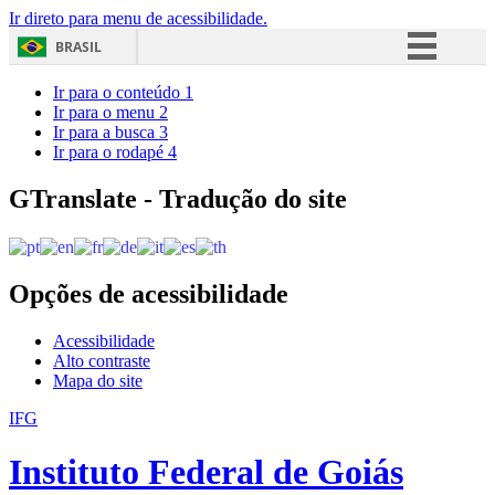
Ir direto para menu de acessibilidade.
BRASIL
Simplifique!
Ir para o conteúdo
1
Ir para o menu
2
Comunica BR
Ir para a busca
3
Ir para o rodapé
4
Participe
Acesso à informação
GTranslate - Tradução do site
Legislação
Canais
Opções de acessibilidade
Acessibilidade
Alto contraste
Mapa do site
IFG
Instituto Federal de Goiás