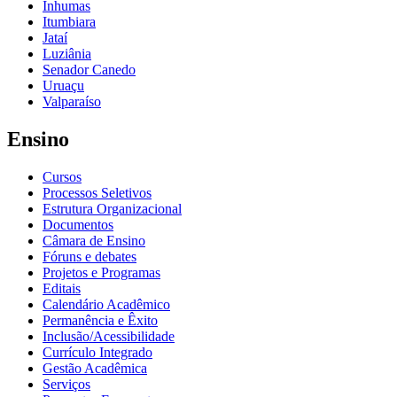
Inhumas
Itumbiara
Jataí
Luziânia
Senador Canedo
Uruaçu
Valparaíso
Ensino
Cursos
Processos Seletivos
Estrutura Organizacional
Documentos
Câmara de Ensino
Fóruns e debates
Projetos e Programas
Editais
Calendário Acadêmico
Permanência e Êxito
Inclusão/Acessibilidade
Currículo Integrado
Gestão Acadêmica
Serviços