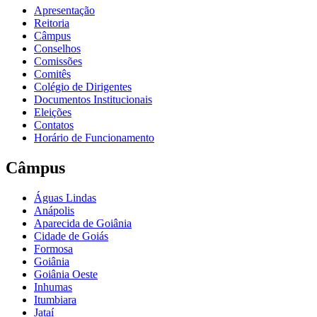
Apresentação
Reitoria
Câmpus
Conselhos
Comissões
Comitês
Colégio de Dirigentes
Documentos Institucionais
Eleições
Contatos
Horário de Funcionamento
Câmpus
Águas Lindas
Anápolis
Aparecida de Goiânia
Cidade de Goiás
Formosa
Goiânia
Goiânia Oeste
Inhumas
Itumbiara
Jataí