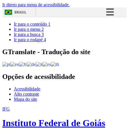
Ir direto para menu de acessibilidade.
BRASIL
Simplifique!
Ir para o conteúdo
1
Ir para o menu
2
Comunica BR
Ir para a busca
3
Ir para o rodapé
4
Participe
Acesso à informação
GTranslate - Tradução do site
Legislação
Canais
Opções de acessibilidade
Acessibilidade
Alto contraste
Mapa do site
IFG
Instituto Federal de Goiás