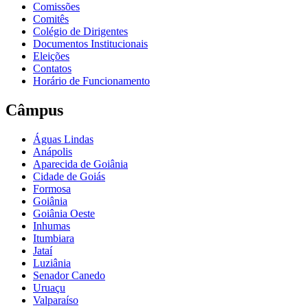
Comissões
Comitês
Colégio de Dirigentes
Documentos Institucionais
Eleições
Contatos
Horário de Funcionamento
Câmpus
Águas Lindas
Anápolis
Aparecida de Goiânia
Cidade de Goiás
Formosa
Goiânia
Goiânia Oeste
Inhumas
Itumbiara
Jataí
Luziânia
Senador Canedo
Uruaçu
Valparaíso