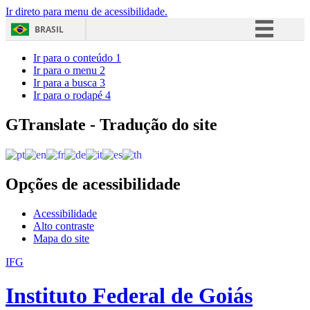
Ir direto para menu de acessibilidade.
BRASIL
Simplifique!
Ir para o conteúdo
1
Ir para o menu
2
Comunica BR
Ir para a busca
3
Ir para o rodapé
4
Participe
Acesso à informação
GTranslate - Tradução do site
Legislação
Canais
Opções de acessibilidade
Acessibilidade
Alto contraste
Mapa do site
IFG
Instituto Federal de Goiás