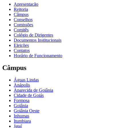
Apresentação
Reitoria
Câmpus
Conselhos
Comissões
Comitês
Colégio de Dirigentes
Documentos Institucionais
Eleições
Contatos
Horário de Funcionamento
Câmpus
Águas Lindas
Anápolis
Aparecida de Goiânia
Cidade de Goiás
Formosa
Goiânia
Goiânia Oeste
Inhumas
Itumbiara
Jataí