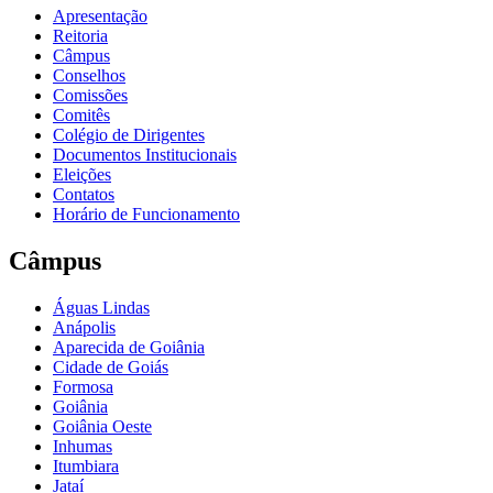
Apresentação
Reitoria
Câmpus
Conselhos
Comissões
Comitês
Colégio de Dirigentes
Documentos Institucionais
Eleições
Contatos
Horário de Funcionamento
Câmpus
Águas Lindas
Anápolis
Aparecida de Goiânia
Cidade de Goiás
Formosa
Goiânia
Goiânia Oeste
Inhumas
Itumbiara
Jataí