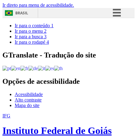
Ir direto para menu de acessibilidade.
BRASIL
Simplifique!
Ir para o conteúdo
1
Ir para o menu
2
Comunica BR
Ir para a busca
3
Ir para o rodapé
4
Participe
Acesso à informação
GTranslate - Tradução do site
Legislação
Canais
Opções de acessibilidade
Acessibilidade
Alto contraste
Mapa do site
IFG
Instituto Federal de Goiás