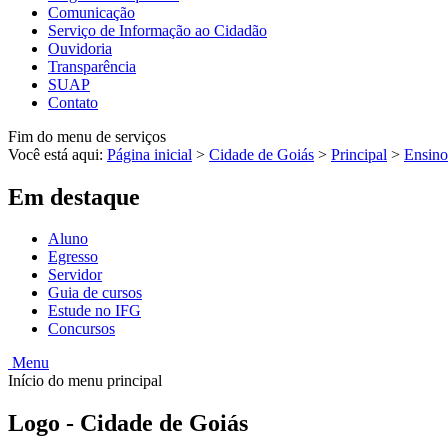
Comunicação
Serviço de Informação ao Cidadão
Ouvidoria
Transparência
SUAP
Contato
Fim do menu de serviços
Você está aqui:
Página inicial
>
Cidade de Goiás
>
Principal
>
Ensino
Em destaque
Aluno
Egresso
Servidor
Guia de cursos
Estude no IFG
Concursos
Menu
Início do menu principal
Logo - Cidade de Goiás