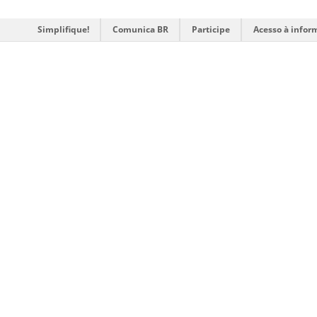
Simplifique!
Comunica BR
Participe
Acesso à infor