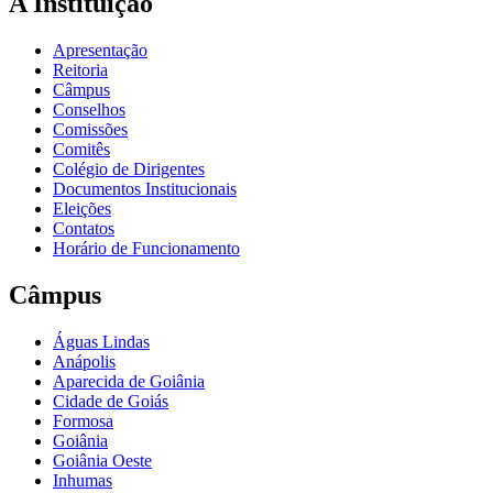
A Instituição
Apresentação
Reitoria
Câmpus
Conselhos
Comissões
Comitês
Colégio de Dirigentes
Documentos Institucionais
Eleições
Contatos
Horário de Funcionamento
Câmpus
Águas Lindas
Anápolis
Aparecida de Goiânia
Cidade de Goiás
Formosa
Goiânia
Goiânia Oeste
Inhumas