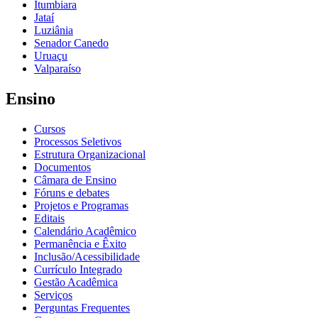
Itumbiara
Jataí
Luziânia
Senador Canedo
Uruaçu
Valparaíso
Ensino
Cursos
Processos Seletivos
Estrutura Organizacional
Documentos
Câmara de Ensino
Fóruns e debates
Projetos e Programas
Editais
Calendário Acadêmico
Permanência e Êxito
Inclusão/Acessibilidade
Currículo Integrado
Gestão Acadêmica
Serviços
Perguntas Frequentes