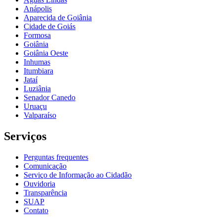
Anápolis
Aparecida de Goiânia
Cidade de Goiás
Formosa
Goiânia
Goiânia Oeste
Inhumas
Itumbiara
Jataí
Luziânia
Senador Canedo
Uruaçu
Valparaíso
Serviços
Perguntas frequentes
Comunicação
Serviço de Informação ao Cidadão
Ouvidoria
Transparência
SUAP
Contato