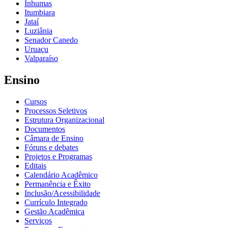
Inhumas
Itumbiara
Jataí
Luziânia
Senador Canedo
Uruaçu
Valparaíso
Ensino
Cursos
Processos Seletivos
Estrutura Organizacional
Documentos
Câmara de Ensino
Fóruns e debates
Projetos e Programas
Editais
Calendário Acadêmico
Permanência e Êxito
Inclusão/Acessibilidade
Currículo Integrado
Gestão Acadêmica
Serviços