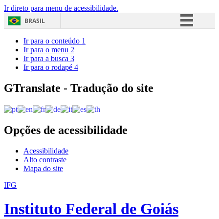
Ir direto para menu de acessibilidade.
BRASIL
Simplifique!
Ir para o conteúdo
1
Ir para o menu
2
Comunica BR
Ir para a busca
3
Ir para o rodapé
4
Participe
Acesso à informação
GTranslate - Tradução do site
Legislação
Canais
Opções de acessibilidade
Acessibilidade
Alto contraste
Mapa do site
IFG
Instituto Federal de Goiás