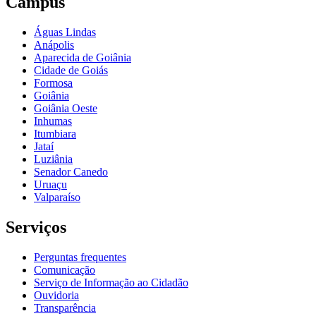
Câmpus
Águas Lindas
Anápolis
Aparecida de Goiânia
Cidade de Goiás
Formosa
Goiânia
Goiânia Oeste
Inhumas
Itumbiara
Jataí
Luziânia
Senador Canedo
Uruaçu
Valparaíso
Serviços
Perguntas frequentes
Comunicação
Serviço de Informação ao Cidadão
Ouvidoria
Transparência