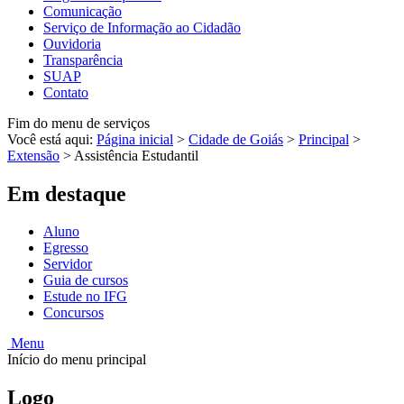
Comunicação
Serviço de Informação ao Cidadão
Ouvidoria
Transparência
SUAP
Contato
Fim do menu de serviços
Você está aqui:
Página inicial
>
Cidade de Goiás
>
Principal
>
Extensão
>
Assistência Estudantil
Em destaque
Aluno
Egresso
Servidor
Guia de cursos
Estude no IFG
Concursos
Menu
Início do menu principal
Logo