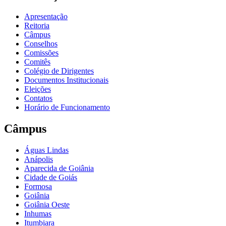
Apresentação
Reitoria
Câmpus
Conselhos
Comissões
Comitês
Colégio de Dirigentes
Documentos Institucionais
Eleições
Contatos
Horário de Funcionamento
Câmpus
Águas Lindas
Anápolis
Aparecida de Goiânia
Cidade de Goiás
Formosa
Goiânia
Goiânia Oeste
Inhumas
Itumbiara