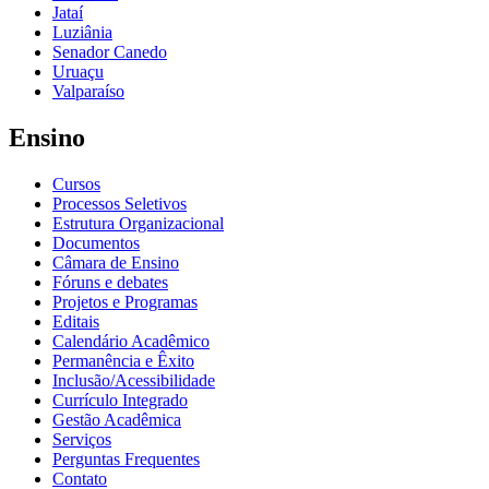
Jataí
Luziânia
Senador Canedo
Uruaçu
Valparaíso
Ensino
Cursos
Processos Seletivos
Estrutura Organizacional
Documentos
Câmara de Ensino
Fóruns e debates
Projetos e Programas
Editais
Calendário Acadêmico
Permanência e Êxito
Inclusão/Acessibilidade
Currículo Integrado
Gestão Acadêmica
Serviços
Perguntas Frequentes
Contato