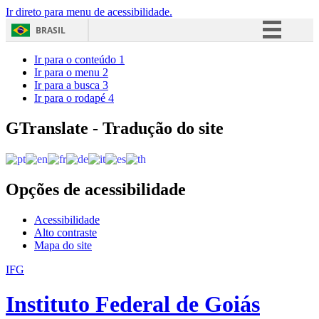
Ir direto para menu de acessibilidade.
BRASIL
Simplifique!
Ir para o conteúdo
1
Ir para o menu
2
Comunica BR
Ir para a busca
3
Ir para o rodapé
4
Participe
Acesso à informação
GTranslate - Tradução do site
Legislação
Canais
Opções de acessibilidade
Acessibilidade
Alto contraste
Mapa do site
IFG
Instituto Federal de Goiás