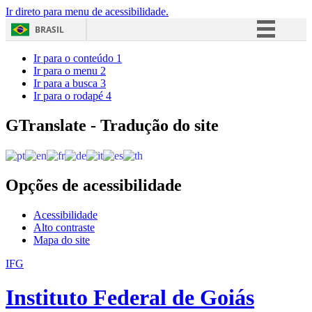
Ir direto para menu de acessibilidade.
BRASIL
Simplifique!
Ir para o conteúdo
1
Ir para o menu
2
Comunica BR
Ir para a busca
3
Ir para o rodapé
4
Participe
Acesso à informação
GTranslate - Tradução do site
Legislação
Canais
Opções de acessibilidade
Acessibilidade
Alto contraste
Mapa do site
IFG
Instituto Federal de Goiás