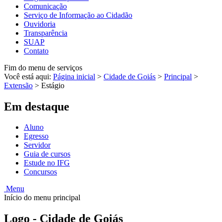
Comunicação
Serviço de Informação ao Cidadão
Ouvidoria
Transparência
SUAP
Contato
Fim do menu de serviços
Você está aqui:
Página inicial
>
Cidade de Goiás
>
Principal
>
Extensão
>
Estágio
Em destaque
Aluno
Egresso
Servidor
Guia de cursos
Estude no IFG
Concursos
Menu
Início do menu principal
Logo - Cidade de Goiás