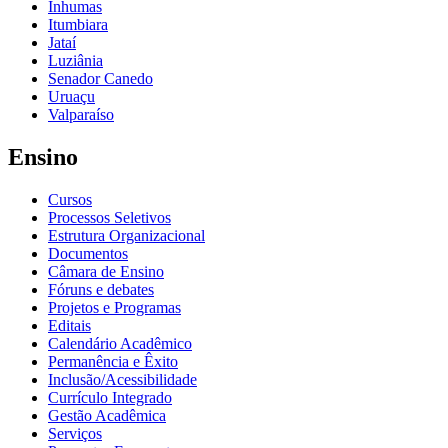
Inhumas
Itumbiara
Jataí
Luziânia
Senador Canedo
Uruaçu
Valparaíso
Ensino
Cursos
Processos Seletivos
Estrutura Organizacional
Documentos
Câmara de Ensino
Fóruns e debates
Projetos e Programas
Editais
Calendário Acadêmico
Permanência e Êxito
Inclusão/Acessibilidade
Currículo Integrado
Gestão Acadêmica
Serviços