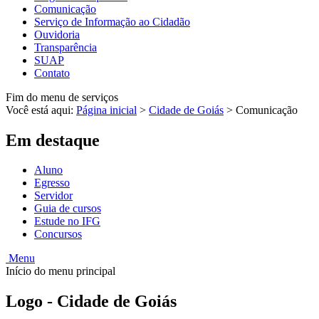
Comunicação
Serviço de Informação ao Cidadão
Ouvidoria
Transparência
SUAP
Contato
Fim do menu de serviços
Você está aqui:
Página inicial
>
Cidade de Goiás
>
Comunicação
Em destaque
Aluno
Egresso
Servidor
Guia de cursos
Estude no IFG
Concursos
Menu
Início do menu principal
Logo - Cidade de Goiás