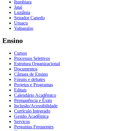
Itumbiara
Jataí
Luziânia
Senador Canedo
Uruaçu
Valparaíso
Ensino
Cursos
Processos Seletivos
Estrutura Organizacional
Documentos
Câmara de Ensino
Fóruns e debates
Projetos e Programas
Editais
Calendário Acadêmico
Permanência e Êxito
Inclusão/Acessibilidade
Currículo Integrado
Gestão Acadêmica
Serviços
Perguntas Frequentes