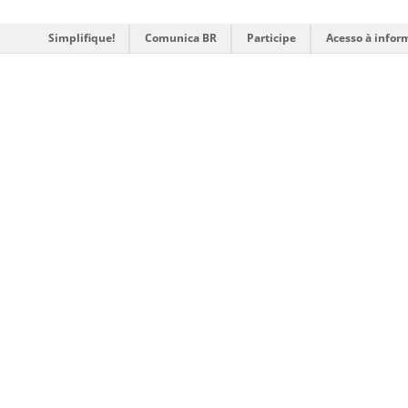
Simplifique!
Comunica BR
Participe
Acesso à infor