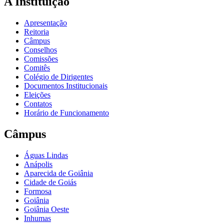
A Instituição
Apresentação
Reitoria
Câmpus
Conselhos
Comissões
Comitês
Colégio de Dirigentes
Documentos Institucionais
Eleições
Contatos
Horário de Funcionamento
Câmpus
Águas Lindas
Anápolis
Aparecida de Goiânia
Cidade de Goiás
Formosa
Goiânia
Goiânia Oeste
Inhumas