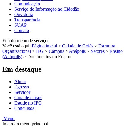
Comunicação
Serviço de Informação ao Cidadão
Ouvidoria
Transparência
SUAP
Contato
Fim do menu de serviços
Você está aqui:
Página inicial
>
Cidade de Goiás
>
Estrutura
Organizacional
>
IFG
>
Câmpus
>
Anápolis
>
Setores
>
Ensino
(Anápolis)
>
Documentos do Ensino
Em destaque
Aluno
Egresso
Servidor
Guia de cursos
Estude no IFG
Concursos
Menu
Início do menu principal