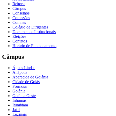
Reitoria
Câmpus
Conselhos
Comissões
Comitês
Colégio de Dirigentes
Documentos Institucionais
Eleições
Contatos
Horário de Funcionamento
Câmpus
Águas Lindas
Anápolis
Aparecida de Goiânia
Cidade de Goiás
Formosa
Goiânia
Goiânia Oeste
Inhumas
Itumbiara
Jataí
Luziânia