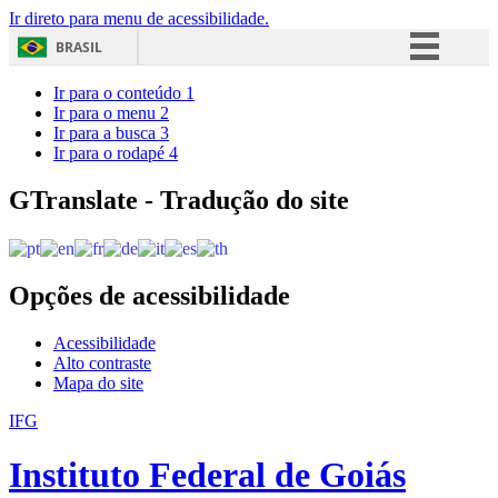
Ir direto para menu de acessibilidade.
BRASIL
Simplifique!
Ir para o conteúdo
1
Ir para o menu
2
Comunica BR
Ir para a busca
3
Ir para o rodapé
4
Participe
Acesso à informação
GTranslate - Tradução do site
Legislação
Canais
Opções de acessibilidade
Acessibilidade
Alto contraste
Mapa do site
IFG
Instituto Federal de Goiás