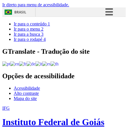
Ir direto para menu de acessibilidade.
BRASIL
Simplifique!
Ir para o conteúdo
1
Ir para o menu
2
Comunica BR
Ir para a busca
3
Ir para o rodapé
4
Participe
Acesso à informação
GTranslate - Tradução do site
Legislação
Canais
Opções de acessibilidade
Acessibilidade
Alto contraste
Mapa do site
IFG
Instituto Federal de Goiás