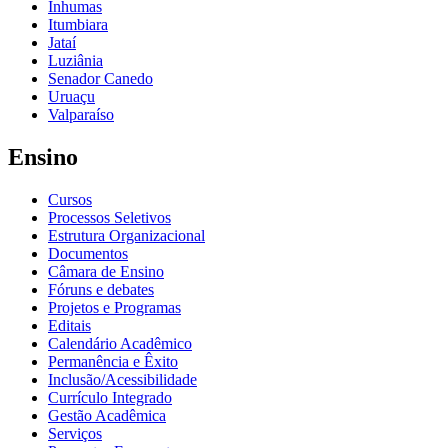
Inhumas
Itumbiara
Jataí
Luziânia
Senador Canedo
Uruaçu
Valparaíso
Ensino
Cursos
Processos Seletivos
Estrutura Organizacional
Documentos
Câmara de Ensino
Fóruns e debates
Projetos e Programas
Editais
Calendário Acadêmico
Permanência e Êxito
Inclusão/Acessibilidade
Currículo Integrado
Gestão Acadêmica
Serviços