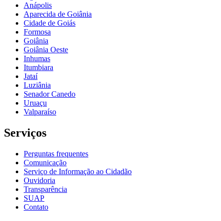
Anápolis
Aparecida de Goiânia
Cidade de Goiás
Formosa
Goiânia
Goiânia Oeste
Inhumas
Itumbiara
Jataí
Luziânia
Senador Canedo
Uruaçu
Valparaíso
Serviços
Perguntas frequentes
Comunicação
Serviço de Informação ao Cidadão
Ouvidoria
Transparência
SUAP
Contato