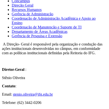
Concâmpus
Direção Geral
Recursos Humanos
Gerência de Administração
Coordenação de Administração Acadêmica e Apoio ao
Ensino
Coordenação de Manutenção e Suporte de TI
Departamento de Áreas Acadêmicas
Gerência de Pesquisa e Extensão
A Direção- Geral é responsável pela organização e condução das
ações institucionais desenvolvidas no câmpus, em conformidade
com as políticas institucionais definidas pela Reitoria do IFG.
D
iretor-Geral
:
Stênio Oliveira
Contato
:
Email:
stenio.oliveira@ifg.edu.br
Telefone: (62) 3442-0206