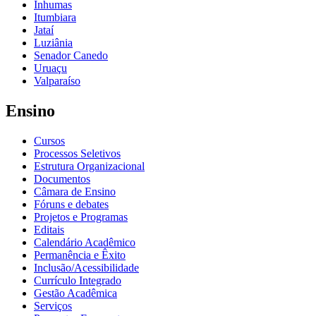
Inhumas
Itumbiara
Jataí
Luziânia
Senador Canedo
Uruaçu
Valparaíso
Ensino
Cursos
Processos Seletivos
Estrutura Organizacional
Documentos
Câmara de Ensino
Fóruns e debates
Projetos e Programas
Editais
Calendário Acadêmico
Permanência e Êxito
Inclusão/Acessibilidade
Currículo Integrado
Gestão Acadêmica
Serviços