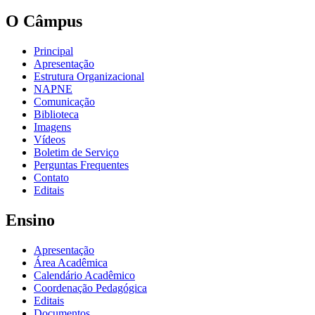
O Câmpus
Principal
Apresentação
Estrutura Organizacional
NAPNE
Comunicação
Biblioteca
Imagens
Vídeos
Boletim de Serviço
Perguntas Frequentes
Contato
Editais
Ensino
Apresentação
Área Acadêmica
Calendário Acadêmico
Coordenação Pedagógica
Editais
Documentos