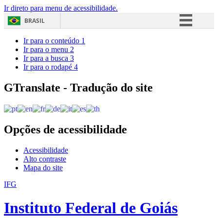
Ir direto para menu de acessibilidade.
BRASIL
Simplifique!
Ir para o conteúdo
1
Ir para o menu
2
Comunica BR
Ir para a busca
3
Ir para o rodapé
4
Participe
Acesso à informação
GTranslate - Tradução do site
Legislação
Canais
Opções de acessibilidade
Acessibilidade
Alto contraste
Mapa do site
IFG
Instituto Federal de Goiás