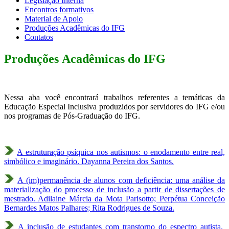
Legislação Interna
Encontros formativos
Material de Apoio
Produções Acadêmicas do IFG
Contatos
Produções Acadêmicas do IFG
Nessa aba você encontrará trabalhos referentes a temáticas da
Educação Especial Inclusiva produzidos por servidores do IFG e/ou
nos programas de Pós-Graduação do IFG.
A estruturação psíquica nos autismos: o enodamento entre real,
simbólico e imaginário. Dayanna Pereira dos Santos.
A (im)permanência de alunos com deficiência: uma análise da
materialização do processo de inclusão a partir de dissertações de
mestrado. Adilaine Márcia da Mota Parisotto; Perpétua Conceição
Bernardes Matos Palhares; Rita Rodrigues de Souza.
A inclusão de estudantes com transtorno do espectro autista.