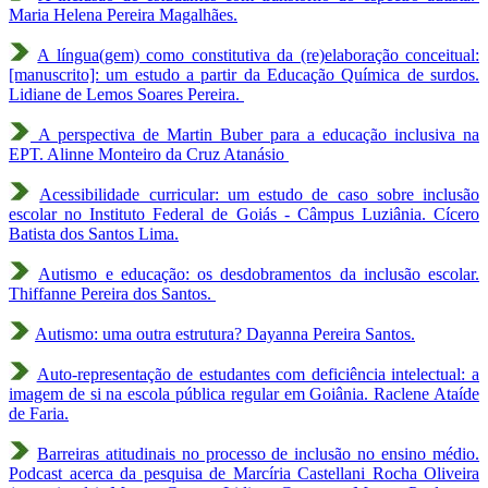
Maria Helena Pereira Magalhães.
A língua(gem) como constitutiva da (re)elaboração conceitual:
[manuscrito]: um estudo a partir da Educação Química de surdos.
Lidiane de Lemos Soares Pereira.
A perspectiva de Martin Buber para a educação inclusiva na
EPT. Alinne Monteiro da Cruz Atanásio
Acessibilidade curricular: um estudo de caso sobre inclusão
escolar no Instituto Federal de Goiás - Câmpus Luziânia. Cícero
Batista dos Santos Lima.
Autismo e educação: os desdobramentos da inclusão escolar.
Thiffanne Pereira dos Santos.
Autismo: uma outra estrutura? Dayanna Pereira Santos.
Auto-representação de estudantes com deficiência intelectual: a
imagem de si na escola pública regular em Goiânia. Raclene Ataíde
de Faria.
Barreiras atitudinais no processo de inclusão no ensino médio.
Podcast acerca da pesquisa de Marcíria Castellani Rocha Oliveira