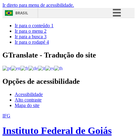
Ir direto para menu de acessibilidade.
BRASIL
Simplifique!
Ir para o conteúdo
1
Ir para o menu
2
Comunica BR
Ir para a busca
3
Ir para o rodapé
4
Participe
Acesso à informação
GTranslate - Tradução do site
Legislação
Canais
Opções de acessibilidade
Acessibilidade
Alto contraste
Mapa do site
IFG
Instituto Federal de Goiás