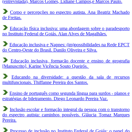
(entrevistada), Marcos Gomes, Lidiane Campos,e Marcos Paulo.
Corpo e percepções no espectro autista. Ana Beatriz Machado
de Freitas.
Educação física inclusiva: uma abordagem sobre o paradesporto
no Instituto Federal de Goiás. Alan Alves de Magalhães.
Educação inclusiva e Napnes: (im)possibilidades na Rede EPCT
do Centro-Oeste do Brasil. Danilo Oliveira e Silva.
Educação inclusiva, formação docente e ensino de geografia
[Manuscrito]. Karine Vicência Souto Queirós.
Educando na diversidade: a questão da sala de recursos
multifuncionais. Thiffanne Pereira dos Santos.
Ensino de português como segunda língua para surdos - planos e
estratégias de biletramento. Diego Leonardo Pereira Vaz.
Inclusão escolar e formação integral da pessoa com o transtorno
do espectro autista: caminhos possíveis. Gláucia Tomaz Marques
Pereira.
Processo de inclusão no Instituto Federal de Goiás: o papel do