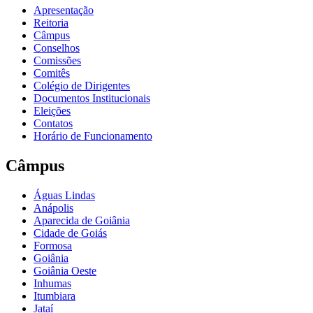
Apresentação
Reitoria
Câmpus
Conselhos
Comissões
Comitês
Colégio de Dirigentes
Documentos Institucionais
Eleições
Contatos
Horário de Funcionamento
Câmpus
Águas Lindas
Anápolis
Aparecida de Goiânia
Cidade de Goiás
Formosa
Goiânia
Goiânia Oeste
Inhumas
Itumbiara
Jataí