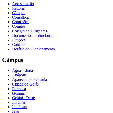
Apresentação
Reitoria
Câmpus
Conselhos
Comissões
Comitês
Colégio de Dirigentes
Documentos Institucionais
Eleições
Contatos
Horário de Funcionamento
Câmpus
Águas Lindas
Anápolis
Aparecida de Goiânia
Cidade de Goiás
Formosa
Goiânia
Goiânia Oeste
Inhumas
Itumbiara
Jataí