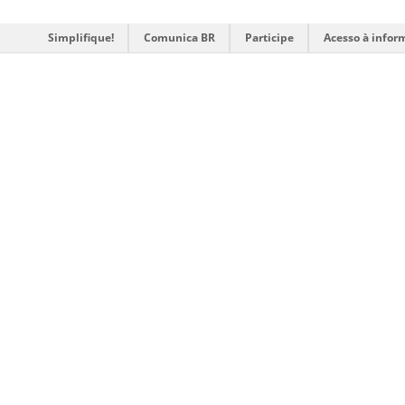
Simplifique!
Comunica BR
Participe
Acesso à infor