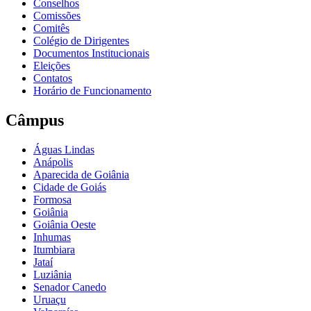
Conselhos
Comissões
Comitês
Colégio de Dirigentes
Documentos Institucionais
Eleições
Contatos
Horário de Funcionamento
Câmpus
Águas Lindas
Anápolis
Aparecida de Goiânia
Cidade de Goiás
Formosa
Goiânia
Goiânia Oeste
Inhumas
Itumbiara
Jataí
Luziânia
Senador Canedo
Uruaçu