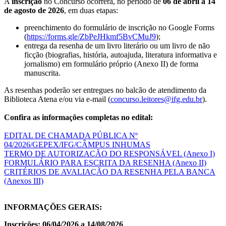
A
inscrição
no Concurso ocorrerá, no período de
06 de abril a 14
de agosto de 2026
, em duas etapas:
preenchimento do formulário de inscrição no Google Forms
(
https://forms.gle/ZbPeJHkmf5BvCMuJ9
);
entrega da resenha de um livro literário ou um livro de não
ficção (biografias, história, autoajuda, literatura informativa e
jornalismo) em formulário próprio (Anexo II) de forma
manuscrita.
As resenhas poderão ser entregues no balcão de atendimento da
Biblioteca Atena e/ou via e-mail (
concurso.leitores@ifg.edu.br
).
Confira as informações completas no edital:
EDITAL DE CHAMADA PÚBLICA Nº
04/2026/GEPEX/IFG/CÂMPUS INHUMAS
TERMO DE AUTORIZAÇÃO DO RESPONSÁVEL (Anexo I)
FORMULÁRIO PARA ESCRITA DA RESENHA (Anexo II)
CRITÉRIOS DE AVALIAÇÃO DA RESENHA PELA BANCA
(Anexos III)
INFORMAÇÕES GERAIS:
Inscrições: 06/04/2026 a 14/08/2026