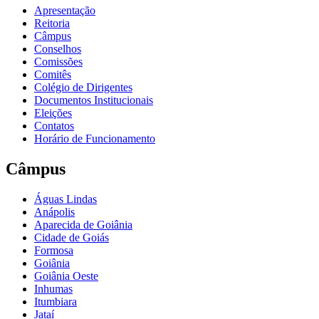
Apresentação
Reitoria
Câmpus
Conselhos
Comissões
Comitês
Colégio de Dirigentes
Documentos Institucionais
Eleições
Contatos
Horário de Funcionamento
Câmpus
Águas Lindas
Anápolis
Aparecida de Goiânia
Cidade de Goiás
Formosa
Goiânia
Goiânia Oeste
Inhumas
Itumbiara
Jataí