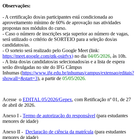
Observações:
- A certificação dos/as participantes está condicionada ao
aproveitamento mínimo de 60% de aprovação nas atividades
propostas nos módulos do curso.
- Caso o número de inscrições seja superior ao número de vagas,
será utilizado o critério de SORTEIO para a seleção dos/as
candidatos/as.
- O sorteio será realizado pelo Google Meet (link:
https://meet.google.com/qtk-osirfvx)
no dia
04/05/2026
, às 10h.
- A lista dos/as candidatos/as selecionados/as e a lista de espera
serão divulgadas no site do IFG Câmpus
Inhumas (
https://www.ifg.edu.br/
inhumas/campus/extensao/
editais?
showall=&start=3
), a partir de
05/05/2026.
Acesse o
EDITAL 05/2026/Gepex
, com Retificação nº 01, de 27
de abril de 2026.
Anexo I -
Termo de autorização do responsável
(para estudantes
menores de idade)
Anexo II -
Declaração de ciência da matrícula
(para estudantes
menores de idade)