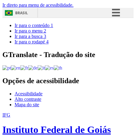
Ir direto para menu de acessibilidade.
BRASIL
Simplifique!
Ir para o conteúdo
1
Ir para o menu
2
Comunica BR
Ir para a busca
3
Ir para o rodapé
4
Participe
Acesso à informação
GTranslate - Tradução do site
Legislação
Canais
Opções de acessibilidade
Acessibilidade
Alto contraste
Mapa do site
IFG
Instituto Federal de Goiás