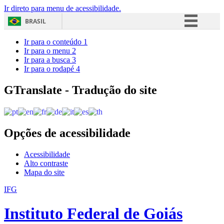
Ir direto para menu de acessibilidade.
BRASIL
Simplifique!
Ir para o conteúdo
1
Ir para o menu
2
Comunica BR
Ir para a busca
3
Ir para o rodapé
4
Participe
Acesso à informação
GTranslate - Tradução do site
Legislação
Canais
Opções de acessibilidade
Acessibilidade
Alto contraste
Mapa do site
IFG
Instituto Federal de Goiás