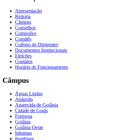
Apresentação
Reitoria
Câmpus
Conselhos
Comissões
Comitês
Colégio de Dirigentes
Documentos Institucionais
Eleições
Contatos
Horário de Funcionamento
Câmpus
Águas Lindas
Anápolis
Aparecida de Goiânia
Cidade de Goiás
Formosa
Goiânia
Goiânia Oeste
Inhumas
Itumbiara