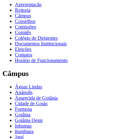
Apresentação
Reitoria
Câmpus
Conselhos
Comissões
Comitês
Colégio de Dirigentes
Documentos Institucionais
Eleições
Contatos
Horário de Funcionamento
Câmpus
Águas Lindas
Anápolis
Aparecida de Goiânia
Cidade de Goiás
Formosa
Goiânia
Goiânia Oeste
Inhumas
Itumbiara
Jataí