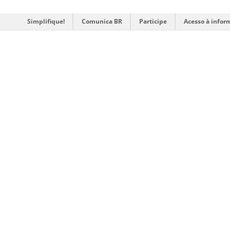
Simplifique!
Comunica BR
Participe
Acesso à infor