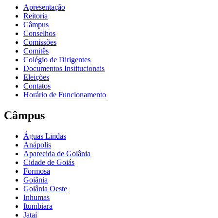
Apresentação
Reitoria
Câmpus
Conselhos
Comissões
Comitês
Colégio de Dirigentes
Documentos Institucionais
Eleições
Contatos
Horário de Funcionamento
Câmpus
Águas Lindas
Anápolis
Aparecida de Goiânia
Cidade de Goiás
Formosa
Goiânia
Goiânia Oeste
Inhumas
Itumbiara
Jataí