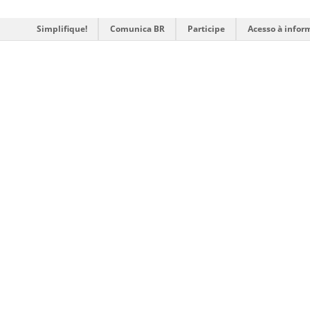
Simplifique!
Comunica BR
Participe
Acesso à infor