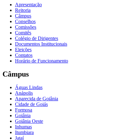
Apresentação
Reitoria
Câmpus
Conselhos
Comissões
Comitês
Colégio de Dirigentes
Documentos Institucionais
Eleições
Contatos
Horário de Funcionamento
Câmpus
Águas Lindas
Anápolis
Aparecida de Goiânia
Cidade de Goiás
Formosa
Goiânia
Goiânia Oeste
Inhumas
Itumbiara
Jataí