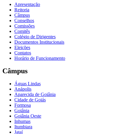
Apresentação
Reitoria
Câmpus
Conselhos
Comissões
Comitês
Colégio de Dirigentes
Documentos Institucionais
Eleições
Contatos
Horário de Funcionamento
Câmpus
Águas Lindas
Anápolis
Aparecida de Goiânia
Cidade de Goiás
Formosa
Goiânia
Goiânia Oeste
Inhumas
Itumbiara
Jataí