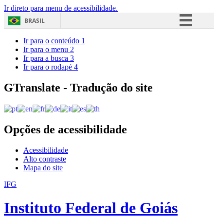
Ir direto para menu de acessibilidade.
BRASIL
Simplifique!
Ir para o conteúdo
1
Ir para o menu
2
Comunica BR
Ir para a busca
3
Ir para o rodapé
4
Participe
Acesso à informação
GTranslate - Tradução do site
Legislação
Canais
Opções de acessibilidade
Acessibilidade
Alto contraste
Mapa do site
IFG
Instituto Federal de Goiás