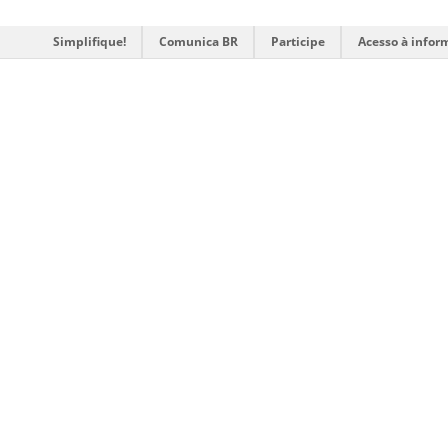
Simplifique!
Comunica BR
Participe
Acesso à infor