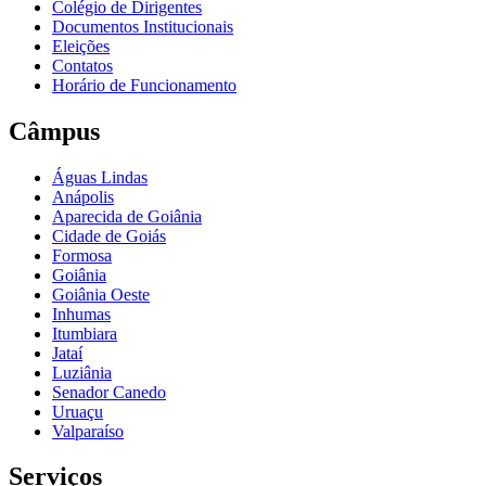
Colégio de Dirigentes
Documentos Institucionais
Eleições
Contatos
Horário de Funcionamento
Câmpus
Águas Lindas
Anápolis
Aparecida de Goiânia
Cidade de Goiás
Formosa
Goiânia
Goiânia Oeste
Inhumas
Itumbiara
Jataí
Luziânia
Senador Canedo
Uruaçu
Valparaíso
Serviços