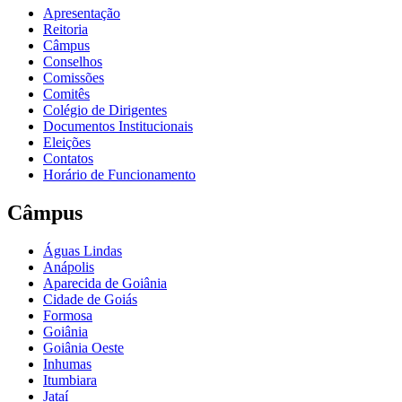
Apresentação
Reitoria
Câmpus
Conselhos
Comissões
Comitês
Colégio de Dirigentes
Documentos Institucionais
Eleições
Contatos
Horário de Funcionamento
Câmpus
Águas Lindas
Anápolis
Aparecida de Goiânia
Cidade de Goiás
Formosa
Goiânia
Goiânia Oeste
Inhumas
Itumbiara
Jataí