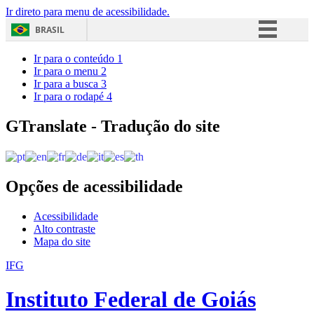
Ir direto para menu de acessibilidade.
BRASIL
Simplifique!
Ir para o conteúdo
1
Ir para o menu
2
Comunica BR
Ir para a busca
3
Ir para o rodapé
4
Participe
Acesso à informação
GTranslate - Tradução do site
Legislação
Canais
Opções de acessibilidade
Acessibilidade
Alto contraste
Mapa do site
IFG
Instituto Federal de Goiás