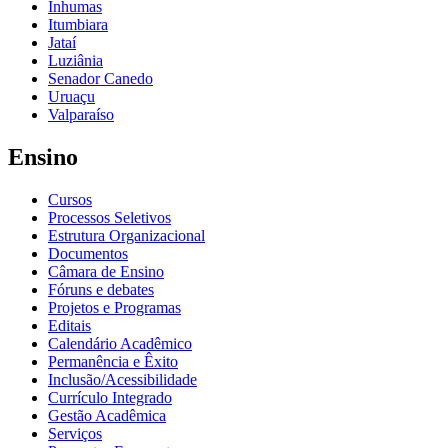
Inhumas
Itumbiara
Jataí
Luziânia
Senador Canedo
Uruaçu
Valparaíso
Ensino
Cursos
Processos Seletivos
Estrutura Organizacional
Documentos
Câmara de Ensino
Fóruns e debates
Projetos e Programas
Editais
Calendário Acadêmico
Permanência e Êxito
Inclusão/Acessibilidade
Currículo Integrado
Gestão Acadêmica
Serviços