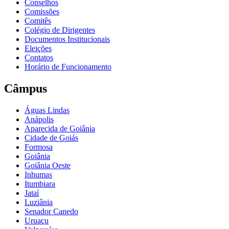
Conselhos
Comissões
Comitês
Colégio de Dirigentes
Documentos Institucionais
Eleições
Contatos
Horário de Funcionamento
Câmpus
Águas Lindas
Anápolis
Aparecida de Goiânia
Cidade de Goiás
Formosa
Goiânia
Goiânia Oeste
Inhumas
Itumbiara
Jataí
Luziânia
Senador Canedo
Uruaçu