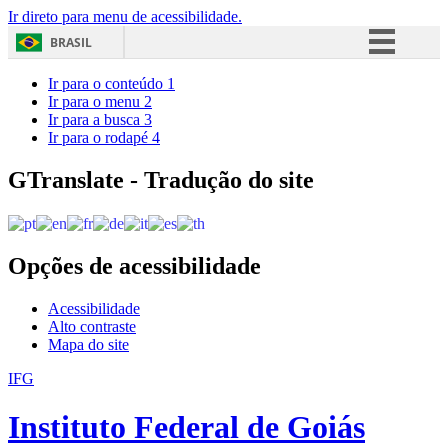
Ir direto para menu de acessibilidade.
BRASIL
Simplifique!
Ir para o conteúdo
1
Ir para o menu
2
Comunica BR
Ir para a busca
3
Ir para o rodapé
4
Participe
Acesso à informação
GTranslate - Tradução do site
Legislação
Canais
Opções de acessibilidade
Acessibilidade
Alto contraste
Mapa do site
IFG
Instituto Federal de Goiás