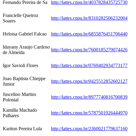
Fernando Pereira de Sa
http://lattes.cnpq.br/4037828435725730
Francielle Queiroz
http://lattes.cnpq.br/8310282506232004
Soares
Heloisa Gabriel Falcao
http://lattes.cnpq.br/6855876451706440
Idayany Araujo Cardoso
http://lattes.cnpq.br/7600185279074426
de Almeida
Igor Savioli Flores
http://lattes.cnpq.br/0769402934773177
Joao Baptista Chieppe
http://lattes.cnpq.br/0425512852602127
Junior
Juscelino Martins
http://lattes.cnpq.br/8977740816700839
Polonial
Kamilla Machado
http://lattes.cnpq.br/5787501926444970
Palhares
Kariton Pereira Lula
http://lattes.cnpq.br/2360021779637160