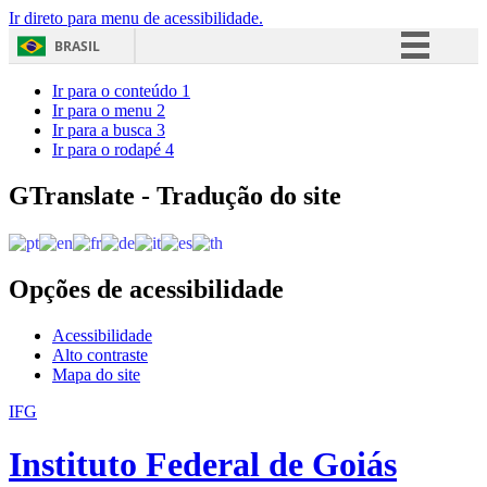
Ir direto para menu de acessibilidade.
BRASIL
Simplifique!
Ir para o conteúdo
1
Ir para o menu
2
Comunica BR
Ir para a busca
3
Ir para o rodapé
4
Participe
Acesso à informação
GTranslate - Tradução do site
Legislação
Canais
Opções de acessibilidade
Acessibilidade
Alto contraste
Mapa do site
IFG
Instituto Federal de Goiás