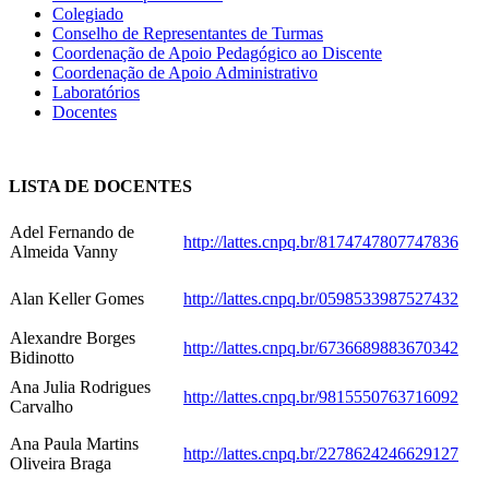
Colegiado
Conselho de Representantes de Turmas
Coordenação de Apoio Pedagógico ao Discente
Coordenação de Apoio Administrativo
Laboratórios
Docentes
LISTA DE DOCENTES
Adel Fernando de
http://lattes.cnpq.br/8174747807747836
Almeida Vanny
Alan Keller Gomes
http://lattes.cnpq.br/0598533987527432
Alexandre Borges
http://lattes.cnpq.br/6736689883670342
Bidinotto
Ana Julia Rodrigues
http://lattes.cnpq.br/9815550763716092
Carvalho
Ana Paula Martins
http://lattes.cnpq.br/2278624246629127
Oliveira Braga