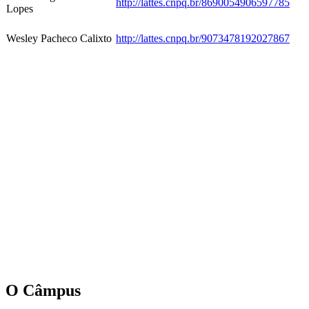
http://lattes.cnpq.br/8690054906597785
Lopes
Wesley Pacheco Calixto
http://lattes.cnpq.br/9073478192027867
O Câmpus