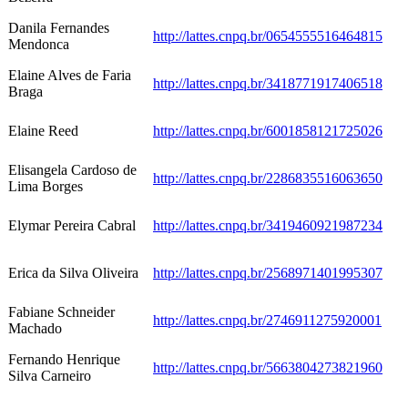
Danila Fernandes
http://lattes.cnpq.br/0654555516464815
Mendonca
Elaine Alves de Faria
http://lattes.cnpq.br/3418771917406518
Braga
Elaine Reed
http://lattes.cnpq.br/6001858121725026
Elisangela Cardoso de
http://lattes.cnpq.br/2286835516063650
Lima Borges
Elymar Pereira Cabral
http://lattes.cnpq.br/3419460921987234
Erica da Silva Oliveira
http://lattes.cnpq.br/2568971401995307
Fabiane Schneider
http://lattes.cnpq.br/2746911275920001
Machado
Fernando Henrique
http://lattes.cnpq.br/5663804273821960
Silva Carneiro