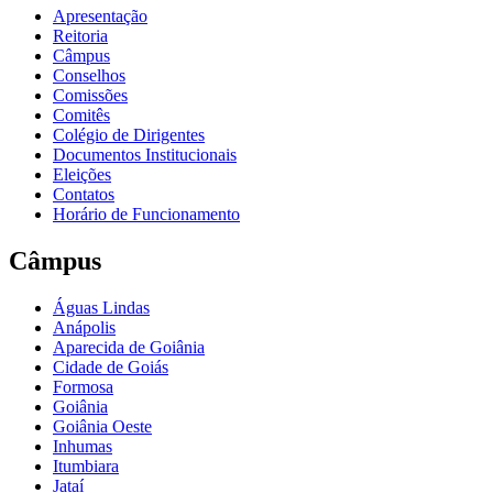
Apresentação
Reitoria
Câmpus
Conselhos
Comissões
Comitês
Colégio de Dirigentes
Documentos Institucionais
Eleições
Contatos
Horário de Funcionamento
Câmpus
Águas Lindas
Anápolis
Aparecida de Goiânia
Cidade de Goiás
Formosa
Goiânia
Goiânia Oeste
Inhumas
Itumbiara
Jataí