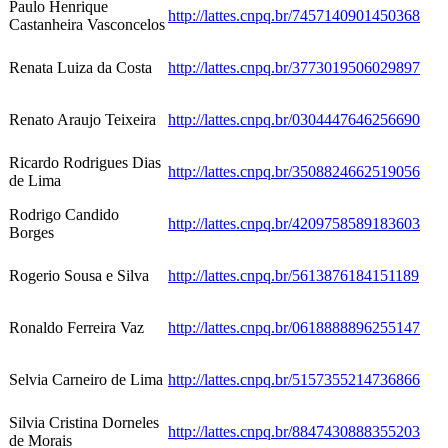
Paulo Henrique
http://lattes.cnpq.br/7457140901450368
Castanheira Vasconcelos
Renata Luiza da Costa
http://lattes.cnpq.br/3773019506029897
Renato Araujo Teixeira
http://lattes.cnpq.br/0304447646256690
Ricardo Rodrigues Dias
http://lattes.cnpq.br/3508824662519056
de Lima
Rodrigo Candido
http://lattes.cnpq.br/4209758589183603
Borges
Rogerio Sousa e Silva
http://lattes.cnpq.br/5613876184151189
Ronaldo Ferreira Vaz
http://lattes.cnpq.br/0618888896255147
Selvia Carneiro de Lima
http://lattes.cnpq.br/5157355214736866
Silvia Cristina Dorneles
http://lattes.cnpq.br/8847430888355203
de Morais