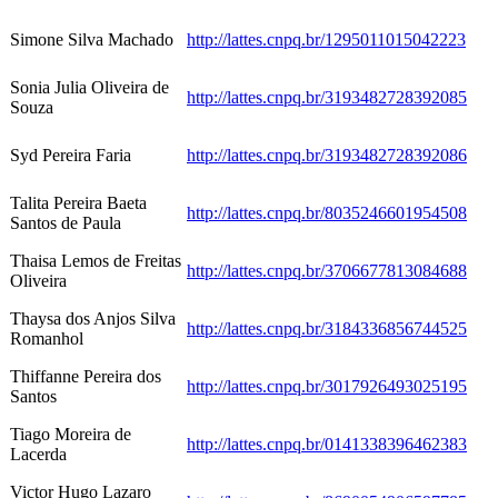
Simone Silva Machado
http://lattes.cnpq.br/1295011015042223
Sonia Julia Oliveira de
http://lattes.cnpq.br/3193482728392085
Souza
Syd Pereira Faria
http://lattes.cnpq.br/3193482728392086
Talita Pereira Baeta
http://lattes.cnpq.br/8035246601954508
Santos de Paula
Thaisa Lemos de Freitas
http://lattes.cnpq.br/3706677813084688
Oliveira
Thaysa dos Anjos Silva
http://lattes.cnpq.br/3184336856744525
Romanhol
Thiffanne Pereira dos
http://lattes.cnpq.br/3017926493025195
Santos
Tiago Moreira de
http://lattes.cnpq.br/0141338396462383
Lacerda
Victor Hugo Lazaro