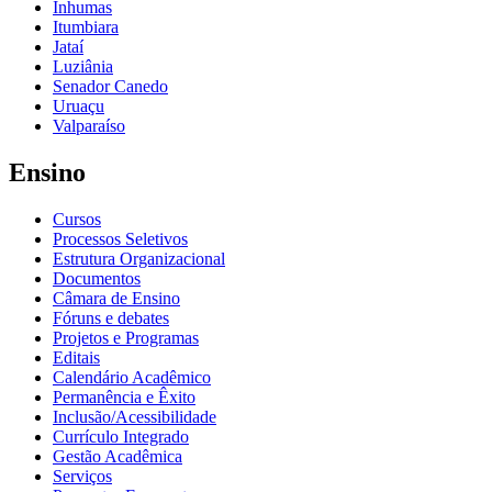
Inhumas
Itumbiara
Jataí
Luziânia
Senador Canedo
Uruaçu
Valparaíso
Ensino
Cursos
Processos Seletivos
Estrutura Organizacional
Documentos
Câmara de Ensino
Fóruns e debates
Projetos e Programas
Editais
Calendário Acadêmico
Permanência e Êxito
Inclusão/Acessibilidade
Currículo Integrado
Gestão Acadêmica
Serviços