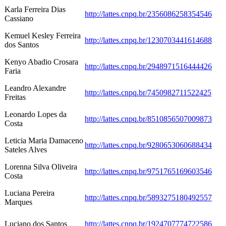
Karla Ferreira Dias
http://lattes.cnpq.br/2356086258354546
Cassiano
Kemuel Kesley Ferreira
http://lattes.cnpq.br/1230703441614688
dos Santos
Kenyo Abadio Crosara
http://lattes.cnpq.br/2948971516444426
Faria
Leandro Alexandre
http://lattes.cnpq.br/7450982711522425
Freitas
Leonardo Lopes da
http://lattes.cnpq.br/8510856507009873
Costa
Leticia Maria Damaceno
http://lattes.cnpq.br/9280653060688434
Sateles Alves
Lorenna Silva Oliveira
http://lattes.cnpq.br/9751765169603546
Costa
Luciana Pereira
http://lattes.cnpq.br/5893275180492557
Marques
Luciano dos Santos
http://lattes.cnpq.br/1924707774722586