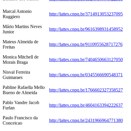
Marcal Antonio
http://lattes.cnpq.br/3714913053237095
Ruggiero
Mário Martins Neves
http://lattes.cnpq.br/9616398931458952
Junior
Mateus Almeida de
http://lattes.cnpq.br/9110955628717276
Freitas
Monica Mitchell de
http://lattes.cnpq.br/7404650663127050
Morais Braga
Nisval Ferreira
http://lattes.cnpq.br/0345566690548371
Guimaraes
Pabline Rafaella Mello
http://lattes.cnpq.br/1766602327358527
Bueno de Almeida
Pablo Vandre Jacob
http://lattes.cnpq.br/4604163394222637
Furlan
Paulo Francisco da
http://lattes.cnpq.br/2431966964771380
Conceicao