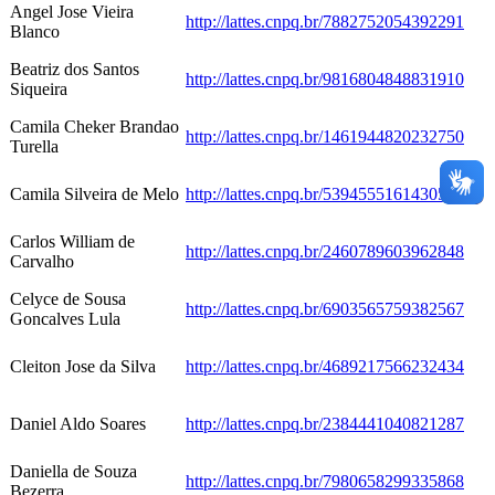
Angel Jose Vieira
http://lattes.cnpq.br/7882752054392291
Blanco
Beatriz dos Santos
http://lattes.cnpq.br/9816804848831910
Siqueira
Camila Cheker Brandao
http://lattes.cnpq.br/1461944820232750
Turella
Camila Silveira de Melo
http://lattes.cnpq.br/5394555161430575
Carlos William de
http://lattes.cnpq.br/2460789603962848
Carvalho
Celyce de Sousa
http://lattes.cnpq.br/6903565759382567
Goncalves Lula
Cleiton Jose da Silva
http://lattes.cnpq.br/4689217566232434
Daniel Aldo Soares
http://lattes.cnpq.br/2384441040821287
Daniella de Souza
http://lattes.cnpq.br/7980658299335868
Bezerra