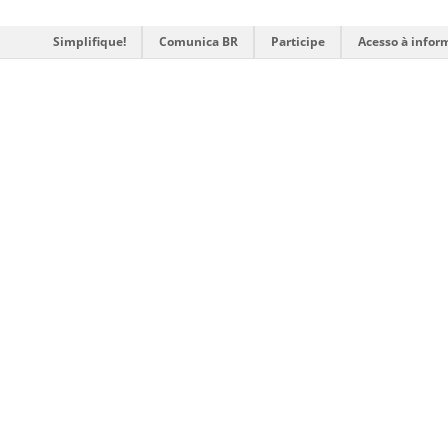
Simplifique!
Comunica BR
Participe
Acesso à infor