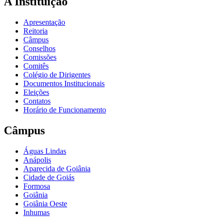
A Instituição
Apresentação
Reitoria
Câmpus
Conselhos
Comissões
Comitês
Colégio de Dirigentes
Documentos Institucionais
Eleições
Contatos
Horário de Funcionamento
Câmpus
Águas Lindas
Anápolis
Aparecida de Goiânia
Cidade de Goiás
Formosa
Goiânia
Goiânia Oeste
Inhumas