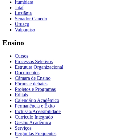
Itumbiara
Jataí
Luziânia
Senador Canedo
Uruaçu
Valparaíso
Ensino
Cursos
Processos Seletivos
Estrutura Organizacional
Documentos
Câmara de Ensino
Fóruns e debates
Projetos e Programas
Editais
Calendário Acadêmico
Permanência e Êxito
Inclusão/Acessibilidade
Currículo Integrado
Gestão Acadêmica
Serviços
Perguntas Frequentes