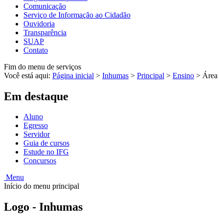
Comunicação
Serviço de Informação ao Cidadão
Ouvidoria
Transparência
SUAP
Contato
Fim do menu de serviços
Você está aqui:
Página inicial
>
Inhumas
>
Principal
>
Ensino
>
Área
Em destaque
Aluno
Egresso
Servidor
Guia de cursos
Estude no IFG
Concursos
Menu
Início do menu principal
Logo - Inhumas