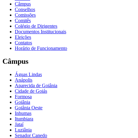
Câmpus
Conselhos
Comissões
Comitês
Colégio de Dirigentes
Documentos Institucionais
Eleições
Contatos
Horário de Funcionamento
Câmpus
Águas Lindas
Anápolis
Aparecida de Goiânia
Cidade de Goiás
Formosa
Goiânia
Goiânia Oeste
Inhumas
Itumbiara
Jataí
Luziânia
Senador Canedo