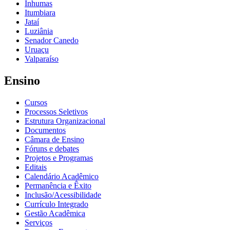
Inhumas
Itumbiara
Jataí
Luziânia
Senador Canedo
Uruaçu
Valparaíso
Ensino
Cursos
Processos Seletivos
Estrutura Organizacional
Documentos
Câmara de Ensino
Fóruns e debates
Projetos e Programas
Editais
Calendário Acadêmico
Permanência e Êxito
Inclusão/Acessibilidade
Currículo Integrado
Gestão Acadêmica
Serviços