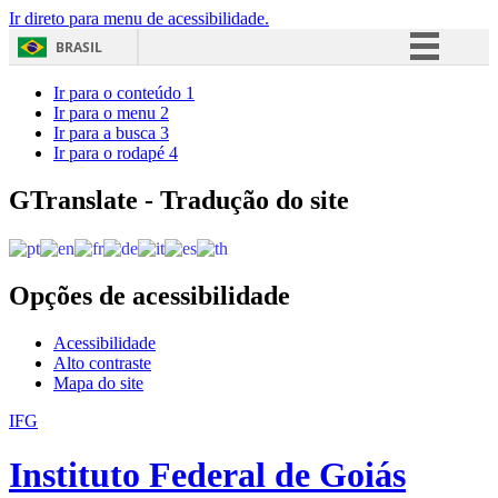
Ir direto para menu de acessibilidade.
BRASIL
Simplifique!
Ir para o conteúdo
1
Ir para o menu
2
Comunica BR
Ir para a busca
3
Ir para o rodapé
4
Participe
Acesso à informação
GTranslate - Tradução do site
Legislação
Canais
Opções de acessibilidade
Acessibilidade
Alto contraste
Mapa do site
IFG
Instituto Federal de Goiás