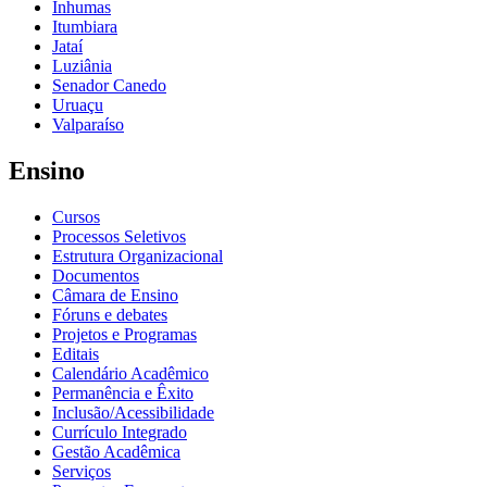
Inhumas
Itumbiara
Jataí
Luziânia
Senador Canedo
Uruaçu
Valparaíso
Ensino
Cursos
Processos Seletivos
Estrutura Organizacional
Documentos
Câmara de Ensino
Fóruns e debates
Projetos e Programas
Editais
Calendário Acadêmico
Permanência e Êxito
Inclusão/Acessibilidade
Currículo Integrado
Gestão Acadêmica
Serviços