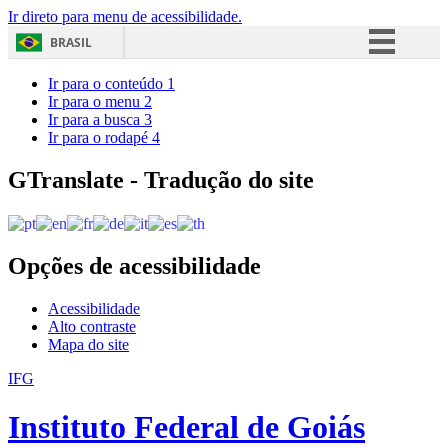
Ir direto para menu de acessibilidade.
BRASIL
Simplifique!
Ir para o conteúdo
1
Ir para o menu
2
Comunica BR
Ir para a busca
3
Ir para o rodapé
4
Participe
Acesso à informação
GTranslate - Tradução do site
Legislação
Canais
Opções de acessibilidade
Acessibilidade
Alto contraste
Mapa do site
IFG
Instituto Federal de Goiás