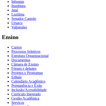
Inhumas
Itumbiara
Jataí
Luziânia
Senador Canedo
Uruaçu
Valparaíso
Ensino
Cursos
Processos Seletivos
Estrutura Organizacional
Documentos
Câmara de Ensino
Fóruns e debates
Projetos e Programas
Editais
Calendário Acadêmico
Permanência e Êxito
Inclusão/Acessibilidade
Currículo Integrado
Gestão Acadêmica
Serviços