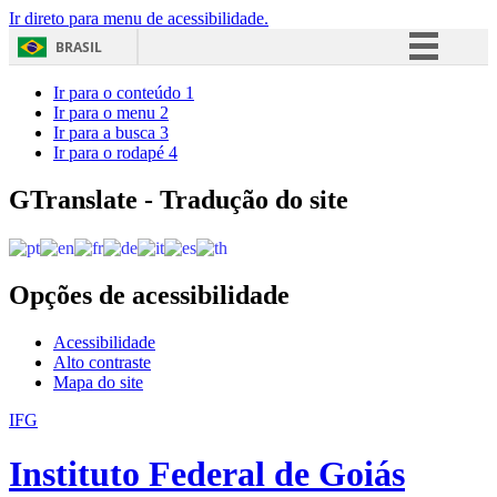
Ir direto para menu de acessibilidade.
BRASIL
Simplifique!
Ir para o conteúdo
1
Ir para o menu
2
Comunica BR
Ir para a busca
3
Ir para o rodapé
4
Participe
Acesso à informação
GTranslate - Tradução do site
Legislação
Canais
Opções de acessibilidade
Acessibilidade
Alto contraste
Mapa do site
IFG
Instituto Federal de Goiás