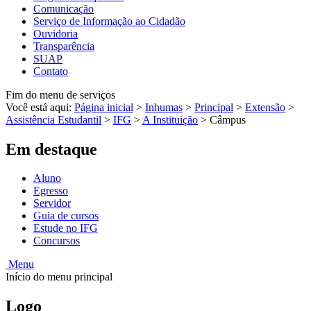
Comunicação
Serviço de Informação ao Cidadão
Ouvidoria
Transparência
SUAP
Contato
Fim do menu de serviços
Você está aqui:
Página inicial
>
Inhumas
>
Principal
>
Extensão
>
Assistência Estudantil
>
IFG
>
A Instituição
>
Câmpus
Em destaque
Aluno
Egresso
Servidor
Guia de cursos
Estude no IFG
Concursos
Menu
Início do menu principal
Logo