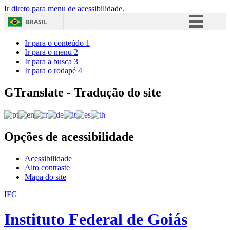
Ir direto para menu de acessibilidade.
BRASIL
Simplifique!
Ir para o conteúdo
1
Ir para o menu
2
Comunica BR
Ir para a busca
3
Ir para o rodapé
4
Participe
Acesso à informação
GTranslate - Tradução do site
Legislação
Canais
Opções de acessibilidade
Acessibilidade
Alto contraste
Mapa do site
IFG
Instituto Federal de Goiás