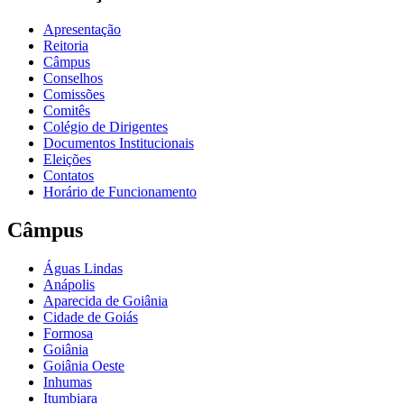
Apresentação
Reitoria
Câmpus
Conselhos
Comissões
Comitês
Colégio de Dirigentes
Documentos Institucionais
Eleições
Contatos
Horário de Funcionamento
Câmpus
Águas Lindas
Anápolis
Aparecida de Goiânia
Cidade de Goiás
Formosa
Goiânia
Goiânia Oeste
Inhumas
Itumbiara