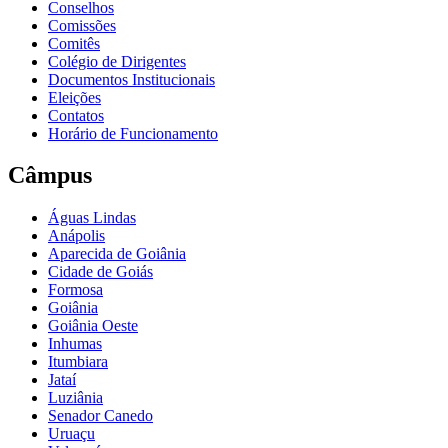
Conselhos
Comissões
Comitês
Colégio de Dirigentes
Documentos Institucionais
Eleições
Contatos
Horário de Funcionamento
Câmpus
Águas Lindas
Anápolis
Aparecida de Goiânia
Cidade de Goiás
Formosa
Goiânia
Goiânia Oeste
Inhumas
Itumbiara
Jataí
Luziânia
Senador Canedo
Uruaçu