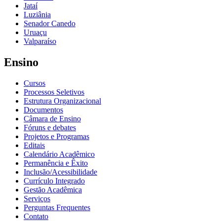
Jataí
Luziânia
Senador Canedo
Uruaçu
Valparaíso
Ensino
Cursos
Processos Seletivos
Estrutura Organizacional
Documentos
Câmara de Ensino
Fóruns e debates
Projetos e Programas
Editais
Calendário Acadêmico
Permanência e Êxito
Inclusão/Acessibilidade
Currículo Integrado
Gestão Acadêmica
Serviços
Perguntas Frequentes
Contato