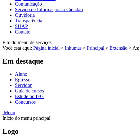
Comunicação
Serviço de Informação ao Cidadão
Ouvidoria
Transparência
SUAP
Contato
Fim do menu de serviços
Você está aqui:
Página inicial
>
Inhumas
>
Principal
>
Extensão
>
Ass
Em destaque
Aluno
Egresso
Servidor
Guia de cursos
Estude no IFG
Concursos
Menu
Início do menu principal
Logo