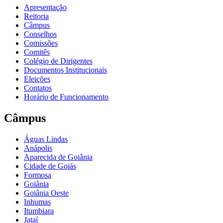
Apresentação
Reitoria
Câmpus
Conselhos
Comissões
Comitês
Colégio de Dirigentes
Documentos Institucionais
Eleições
Contatos
Horário de Funcionamento
Câmpus
Águas Lindas
Anápolis
Aparecida de Goiânia
Cidade de Goiás
Formosa
Goiânia
Goiânia Oeste
Inhumas
Itumbiara
Jataí