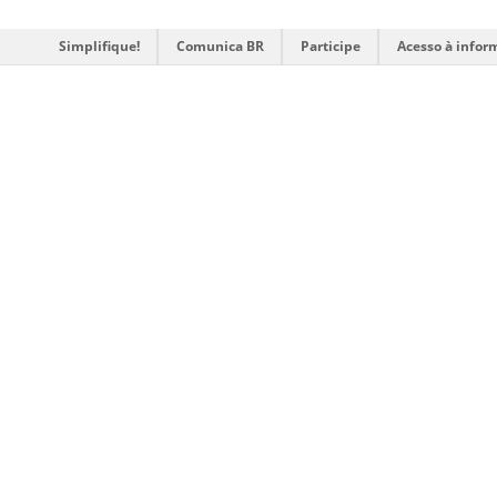
Simplifique!
Comunica BR
Participe
Acesso à infor