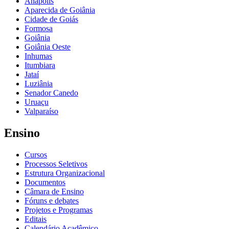
Anápolis
Aparecida de Goiânia
Cidade de Goiás
Formosa
Goiânia
Goiânia Oeste
Inhumas
Itumbiara
Jataí
Luziânia
Senador Canedo
Uruaçu
Valparaíso
Ensino
Cursos
Processos Seletivos
Estrutura Organizacional
Documentos
Câmara de Ensino
Fóruns e debates
Projetos e Programas
Editais
Calendário Acadêmico