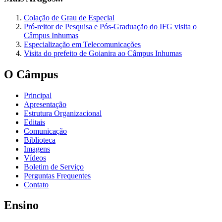
Colação de Grau de Especial
Pró-reitor de Pesquisa e Pós-Graduação do IFG visita o
Câmpus Inhumas
Especialização em Telecomunicações
Visita do prefeito de Goianira ao Câmpus Inhumas
O Câmpus
Principal
Apresentação
Estrutura Organizacional
Editais
Comunicação
Biblioteca
Imagens
Vídeos
Boletim de Serviço
Perguntas Frequentes
Contato
Ensino