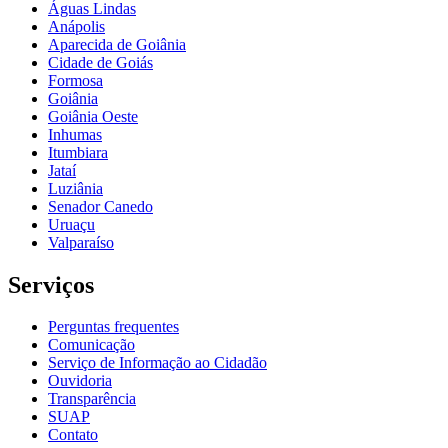
Águas Lindas
Anápolis
Aparecida de Goiânia
Cidade de Goiás
Formosa
Goiânia
Goiânia Oeste
Inhumas
Itumbiara
Jataí
Luziânia
Senador Canedo
Uruaçu
Valparaíso
Serviços
Perguntas frequentes
Comunicação
Serviço de Informação ao Cidadão
Ouvidoria
Transparência
SUAP
Contato