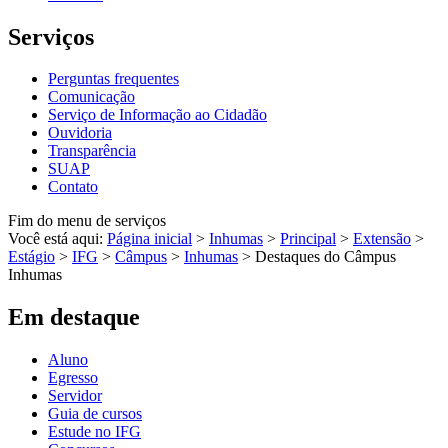
Serviços
Perguntas frequentes
Comunicação
Serviço de Informação ao Cidadão
Ouvidoria
Transparência
SUAP
Contato
Fim do menu de serviços
Você está aqui:
Página inicial
>
Inhumas
>
Principal
>
Extensão
>
Estágio
>
IFG
>
Câmpus
>
Inhumas
>
Destaques do Câmpus
Inhumas
Em destaque
Aluno
Egresso
Servidor
Guia de cursos
Estude no IFG