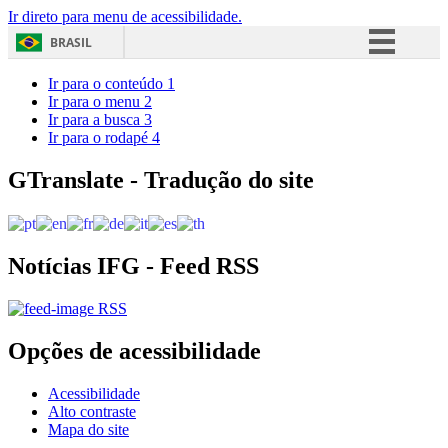
Ir direto para menu de acessibilidade.
BRASIL
Simplifique!
Ir para o conteúdo
1
Ir para o menu
2
Comunica BR
Ir para a busca
3
Ir para o rodapé
4
Participe
Acesso à informação
GTranslate - Tradução do site
Legislação
Canais
Notícias IFG - Feed RSS
RSS
Opções de acessibilidade
Acessibilidade
Alto contraste
Mapa do site