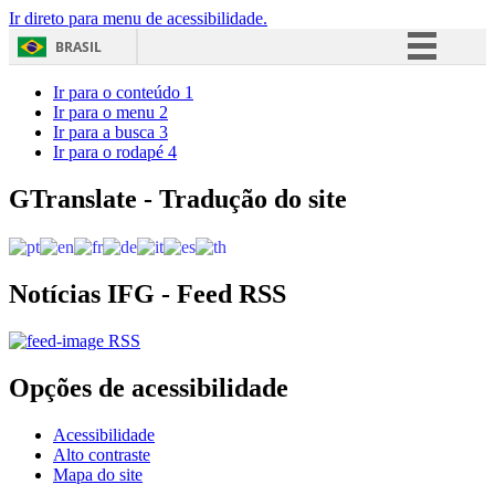
Ir direto para menu de acessibilidade.
BRASIL
Simplifique!
Ir para o conteúdo
1
Ir para o menu
2
Comunica BR
Ir para a busca
3
Ir para o rodapé
4
Participe
Acesso à informação
GTranslate - Tradução do site
Legislação
Canais
Notícias IFG - Feed RSS
RSS
Opções de acessibilidade
Acessibilidade
Alto contraste
Mapa do site