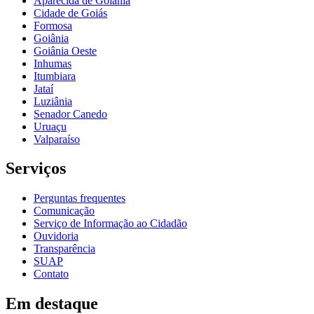
Aparecida de Goiânia
Cidade de Goiás
Formosa
Goiânia
Goiânia Oeste
Inhumas
Itumbiara
Jataí
Luziânia
Senador Canedo
Uruaçu
Valparaíso
Serviços
Perguntas frequentes
Comunicação
Serviço de Informação ao Cidadão
Ouvidoria
Transparência
SUAP
Contato
Em destaque