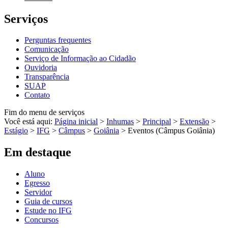
Serviços
Perguntas frequentes
Comunicação
Serviço de Informação ao Cidadão
Ouvidoria
Transparência
SUAP
Contato
Fim do menu de serviços
Você está aqui:
Página inicial
>
Inhumas
>
Principal
>
Extensão
>
Estágio
>
IFG
>
Câmpus
>
Goiânia
>
Eventos (Câmpus Goiânia)
Em destaque
Aluno
Egresso
Servidor
Guia de cursos
Estude no IFG
Concursos