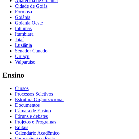
Aparecida de Goiânia
Cidade de Goiás
Formosa
Goiânia
Goiânia Oeste
Inhumas
Itumbiara
Jataí
Luziânia
Senador Canedo
Uruaçu
Valparaíso
Ensino
Cursos
Processos Seletivos
Estrutura Organizacional
Documentos
Câmara de Ensino
Fóruns e debates
Projetos e Programas
Editais
Calendário Acadêmico
Permanência e Êxito