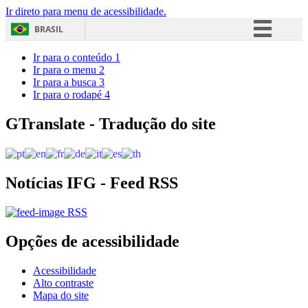
Ir direto para menu de acessibilidade.
BRASIL
Simplifique!
Ir para o conteúdo
1
Ir para o menu
2
Comunica BR
Ir para a busca
3
Ir para o rodapé
4
Participe
Acesso à informação
GTranslate - Tradução do site
Legislação
Canais
Notícias IFG - Feed RSS
RSS
Opções de acessibilidade
Acessibilidade
Alto contraste
Mapa do site