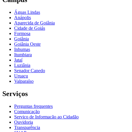
Águas Lindas
Anápolis
Aparecida de Goiânia
Cidade de Goiás
Formosa
Goiânia
Goiânia Oeste
Inhumas
Itumbiara
Jataí
Luziânia
Senador Canedo
Uruaçu
Valparaíso
Serviços
Perguntas frequentes
Comunicação
Serviço de Informação ao Cidadão
Ouvidoria
Transparência