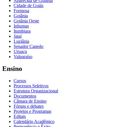
Aparecida de Goiânia
Cidade de Goiás
Formosa
Goiânia
Goiânia Oeste
Inhumas
Itumbiara
Jataí
Luziânia
Senador Canedo
Uruaçu
Valparaíso
Ensino
Cursos
Processos Seletivos
Estrutura Organizacional
Documentos
Câmara de Ensino
Fóruns e debates
Projetos e Programas
Editais
Calendário Acadêmico
Permanência e Êxito