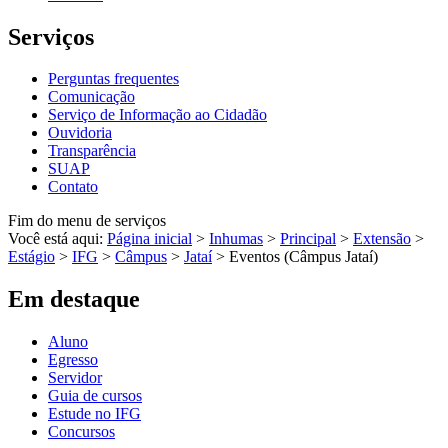
Serviços
Perguntas frequentes
Comunicação
Serviço de Informação ao Cidadão
Ouvidoria
Transparência
SUAP
Contato
Fim do menu de serviços
Você está aqui:
Página inicial
>
Inhumas
>
Principal
>
Extensão
>
Estágio
>
IFG
>
Câmpus
>
Jataí
>
Eventos (Câmpus Jataí)
Em destaque
Aluno
Egresso
Servidor
Guia de cursos
Estude no IFG
Concursos