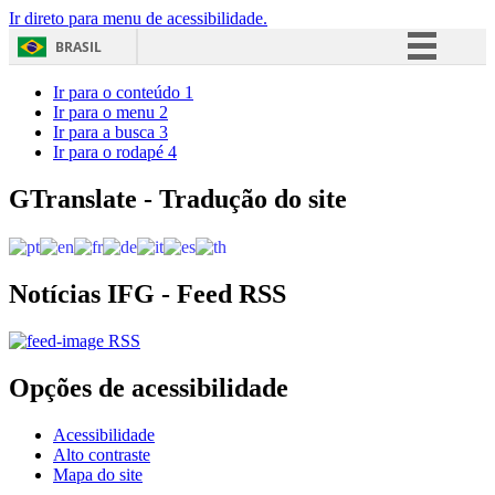
Ir direto para menu de acessibilidade.
BRASIL
Simplifique!
Ir para o conteúdo
1
Ir para o menu
2
Comunica BR
Ir para a busca
3
Ir para o rodapé
4
Participe
Acesso à informação
GTranslate - Tradução do site
Legislação
Canais
Notícias IFG - Feed RSS
RSS
Opções de acessibilidade
Acessibilidade
Alto contraste
Mapa do site