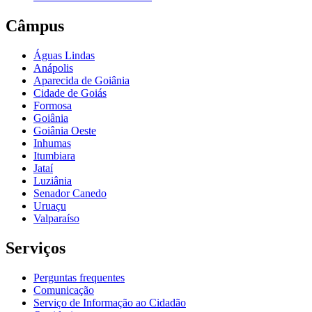
Câmpus
Águas Lindas
Anápolis
Aparecida de Goiânia
Cidade de Goiás
Formosa
Goiânia
Goiânia Oeste
Inhumas
Itumbiara
Jataí
Luziânia
Senador Canedo
Uruaçu
Valparaíso
Serviços
Perguntas frequentes
Comunicação
Serviço de Informação ao Cidadão