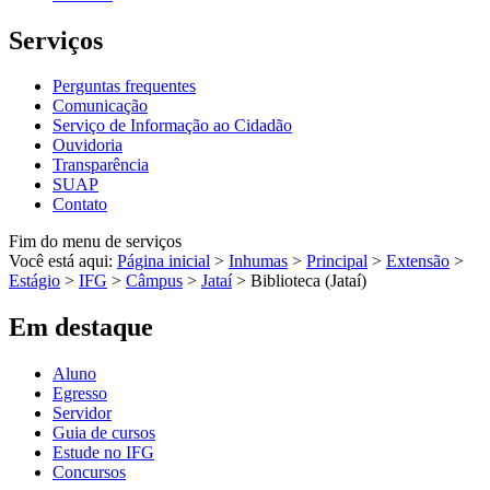
Serviços
Perguntas frequentes
Comunicação
Serviço de Informação ao Cidadão
Ouvidoria
Transparência
SUAP
Contato
Fim do menu de serviços
Você está aqui:
Página inicial
>
Inhumas
>
Principal
>
Extensão
>
Estágio
>
IFG
>
Câmpus
>
Jataí
>
Biblioteca (Jataí)
Em destaque
Aluno
Egresso
Servidor
Guia de cursos
Estude no IFG
Concursos