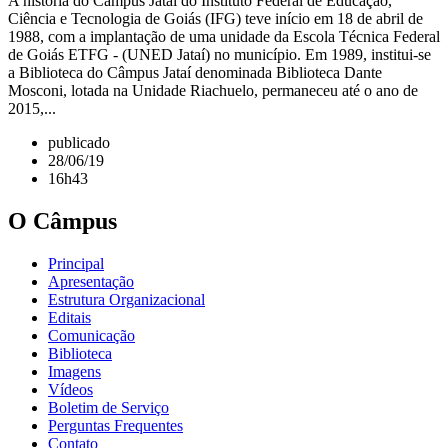
A história do Câmpus Jataí do Instituto Federal de Educação,
Ciência e Tecnologia de Goiás (IFG) teve início em 18 de abril de
1988, com a implantação de uma unidade da Escola Técnica Federal
de Goiás ETFG - (UNED Jataí) no município. Em 1989, institui-se
a Biblioteca do Câmpus Jataí denominada Biblioteca Dante
Mosconi, lotada na Unidade Riachuelo, permaneceu até o ano de
2015,...
publicado
28/06/19
16h43
O Câmpus
Principal
Apresentação
Estrutura Organizacional
Editais
Comunicação
Biblioteca
Imagens
Vídeos
Boletim de Serviço
Perguntas Frequentes
Contato