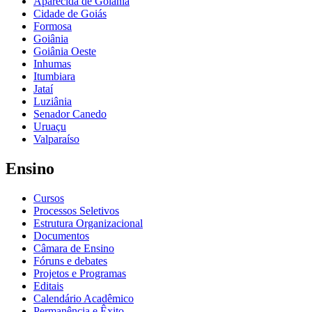
Aparecida de Goiânia
Cidade de Goiás
Formosa
Goiânia
Goiânia Oeste
Inhumas
Itumbiara
Jataí
Luziânia
Senador Canedo
Uruaçu
Valparaíso
Ensino
Cursos
Processos Seletivos
Estrutura Organizacional
Documentos
Câmara de Ensino
Fóruns e debates
Projetos e Programas
Editais
Calendário Acadêmico
Permanência e Êxito