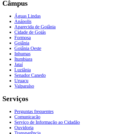
Câmpus
Águas Lindas
Anápolis
Aparecida de Goiânia
Cidade de Goiás
Formosa
Goiânia
Goiânia Oeste
Inhumas
Itumbiara
Jataí
Luziânia
Senador Canedo
Uruaçu
Valparaíso
Serviços
Perguntas frequentes
Comunicação
Serviço de Informação ao Cidadão
Ouvidoria
Transparência