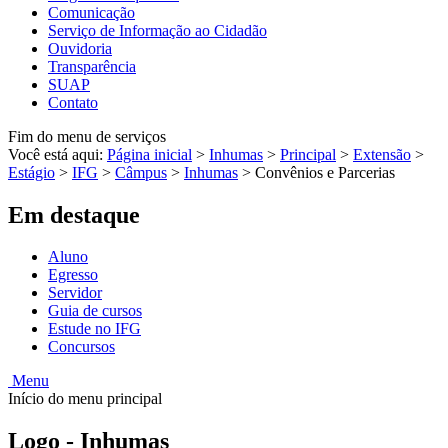
Comunicação
Serviço de Informação ao Cidadão
Ouvidoria
Transparência
SUAP
Contato
Fim do menu de serviços
Você está aqui:
Página inicial
>
Inhumas
>
Principal
>
Extensão
>
Estágio
>
IFG
>
Câmpus
>
Inhumas
>
Convênios e Parcerias
Em destaque
Aluno
Egresso
Servidor
Guia de cursos
Estude no IFG
Concursos
Menu
Início do menu principal
Logo - Inhumas