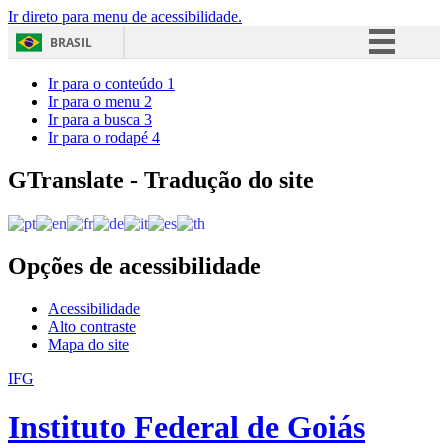
Ir direto para menu de acessibilidade.
BRASIL
Simplifique!
Ir para o conteúdo
1
Ir para o menu
2
Comunica BR
Ir para a busca
3
Ir para o rodapé
4
Participe
Acesso à informação
GTranslate - Tradução do site
Legislação
Canais
Opções de acessibilidade
Acessibilidade
Alto contraste
Mapa do site
IFG
Instituto Federal de Goiás