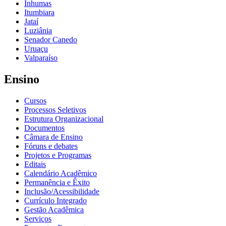
Inhumas
Itumbiara
Jataí
Luziânia
Senador Canedo
Uruaçu
Valparaíso
Ensino
Cursos
Processos Seletivos
Estrutura Organizacional
Documentos
Câmara de Ensino
Fóruns e debates
Projetos e Programas
Editais
Calendário Acadêmico
Permanência e Êxito
Inclusão/Acessibilidade
Currículo Integrado
Gestão Acadêmica
Serviços