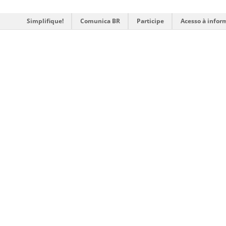
Simplifique!
Comunica BR
Participe
Acesso à infor