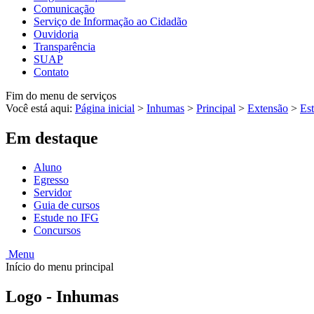
Comunicação
Serviço de Informação ao Cidadão
Ouvidoria
Transparência
SUAP
Contato
Fim do menu de serviços
Você está aqui:
Página inicial
>
Inhumas
>
Principal
>
Extensão
>
Es
Em destaque
Aluno
Egresso
Servidor
Guia de cursos
Estude no IFG
Concursos
Menu
Início do menu principal
Logo - Inhumas