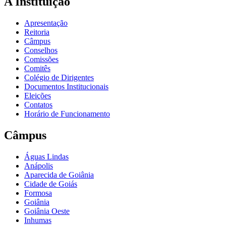
A Instituição
Apresentação
Reitoria
Câmpus
Conselhos
Comissões
Comitês
Colégio de Dirigentes
Documentos Institucionais
Eleições
Contatos
Horário de Funcionamento
Câmpus
Águas Lindas
Anápolis
Aparecida de Goiânia
Cidade de Goiás
Formosa
Goiânia
Goiânia Oeste
Inhumas