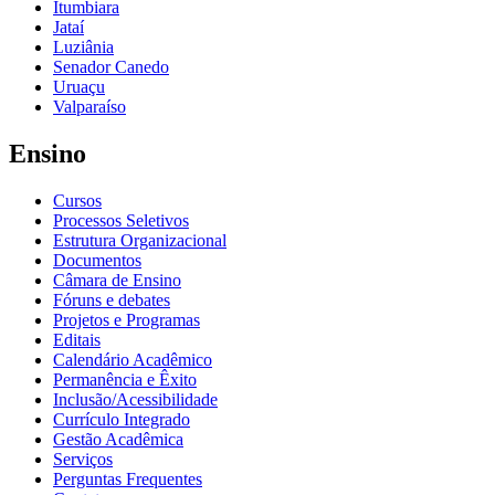
Itumbiara
Jataí
Luziânia
Senador Canedo
Uruaçu
Valparaíso
Ensino
Cursos
Processos Seletivos
Estrutura Organizacional
Documentos
Câmara de Ensino
Fóruns e debates
Projetos e Programas
Editais
Calendário Acadêmico
Permanência e Êxito
Inclusão/Acessibilidade
Currículo Integrado
Gestão Acadêmica
Serviços
Perguntas Frequentes