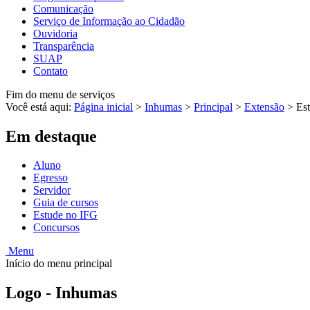
Comunicação
Serviço de Informação ao Cidadão
Ouvidoria
Transparência
SUAP
Contato
Fim do menu de serviços
Você está aqui:
Página inicial
>
Inhumas
>
Principal
>
Extensão
>
Es
Em destaque
Aluno
Egresso
Servidor
Guia de cursos
Estude no IFG
Concursos
Menu
Início do menu principal
Logo - Inhumas