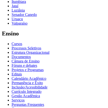
Itumbiara
Jataí
Luziânia
Senador Canedo
Uruaçu
Valparaíso
Ensino
Cursos
Processos Seletivos
Estrutura Organizacional
Documentos
Câmara de Ensino
Fóruns e debates
Projetos e Programas
Editais
Calendário Acadêmico
Permanência e Êxito
Inclusão/Acessibilidade
Currículo Integrado
Gestão Acadêmica
Serviços
Perguntas Frequentes