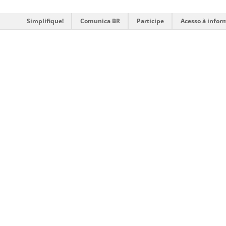
Simplifique!
Comunica BR
Participe
Acesso à infor