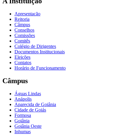
A Instituição
Apresentação
Reitoria
Câmpus
Conselhos
Comissões
Comitês
Colégio de Dirigentes
Documentos Institucionais
Eleições
Contatos
Horário de Funcionamento
Câmpus
Águas Lindas
Anápolis
Aparecida de Goiânia
Cidade de Goiás
Formosa
Goiânia
Goiânia Oeste
Inhumas