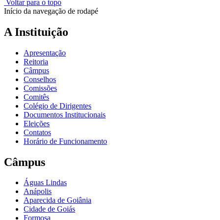
Voltar para o topo
Início da navegação de rodapé
A Instituição
Apresentação
Reitoria
Câmpus
Conselhos
Comissões
Comitês
Colégio de Dirigentes
Documentos Institucionais
Eleições
Contatos
Horário de Funcionamento
Câmpus
Águas Lindas
Anápolis
Aparecida de Goiânia
Cidade de Goiás
Formosa