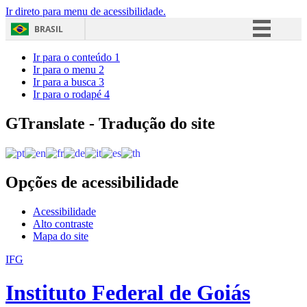
Ir direto para menu de acessibilidade.
BRASIL
Simplifique!
Ir para o conteúdo
1
Ir para o menu
2
Comunica BR
Ir para a busca
3
Ir para o rodapé
4
Participe
Acesso à informação
GTranslate - Tradução do site
Legislação
Canais
Opções de acessibilidade
Acessibilidade
Alto contraste
Mapa do site
IFG
Instituto Federal de Goiás