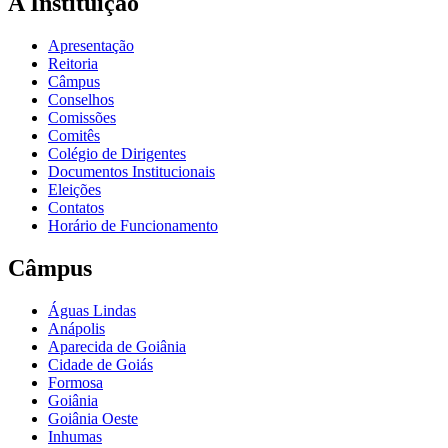
A Instituição
Apresentação
Reitoria
Câmpus
Conselhos
Comissões
Comitês
Colégio de Dirigentes
Documentos Institucionais
Eleições
Contatos
Horário de Funcionamento
Câmpus
Águas Lindas
Anápolis
Aparecida de Goiânia
Cidade de Goiás
Formosa
Goiânia
Goiânia Oeste
Inhumas