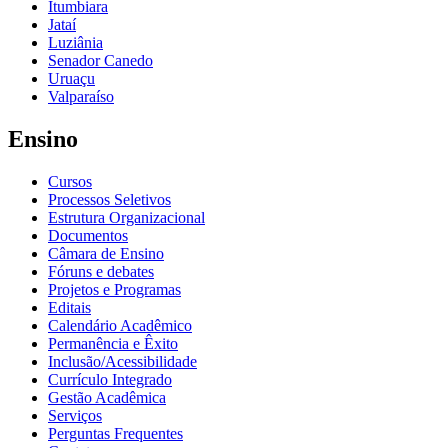
Itumbiara
Jataí
Luziânia
Senador Canedo
Uruaçu
Valparaíso
Ensino
Cursos
Processos Seletivos
Estrutura Organizacional
Documentos
Câmara de Ensino
Fóruns e debates
Projetos e Programas
Editais
Calendário Acadêmico
Permanência e Êxito
Inclusão/Acessibilidade
Currículo Integrado
Gestão Acadêmica
Serviços
Perguntas Frequentes