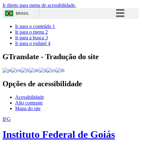
Ir direto para menu de acessibilidade.
BRASIL
Simplifique!
Ir para o conteúdo
1
Ir para o menu
2
Comunica BR
Ir para a busca
3
Ir para o rodapé
4
Participe
Acesso à informação
GTranslate - Tradução do site
Legislação
Canais
Opções de acessibilidade
Acessibilidade
Alto contraste
Mapa do site
IFG
Instituto Federal de Goiás