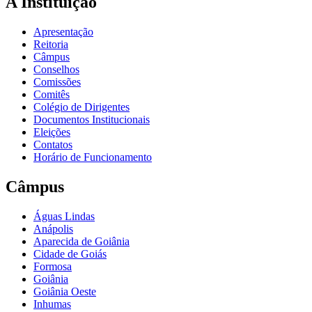
A Instituição
Apresentação
Reitoria
Câmpus
Conselhos
Comissões
Comitês
Colégio de Dirigentes
Documentos Institucionais
Eleições
Contatos
Horário de Funcionamento
Câmpus
Águas Lindas
Anápolis
Aparecida de Goiânia
Cidade de Goiás
Formosa
Goiânia
Goiânia Oeste
Inhumas