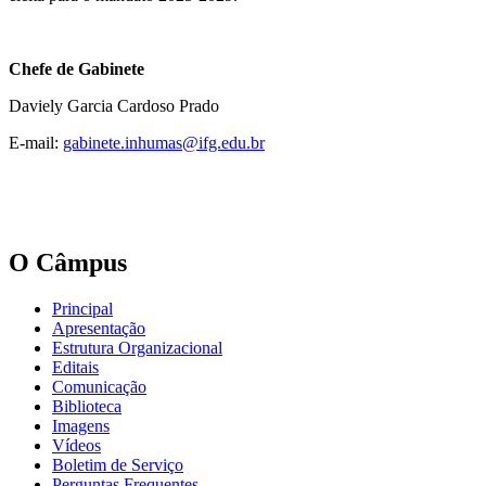
Chefe de Gabinete
Daviely Garcia Cardoso Prado
E-mail:
gabinete.inhumas@ifg.edu.br
O Câmpus
Principal
Apresentação
Estrutura Organizacional
Editais
Comunicação
Biblioteca
Imagens
Vídeos
Boletim de Serviço
Perguntas Frequentes