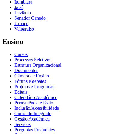
Itumbiara
Jataí
Luziânia
Senador Canedo
Uruaçu
Valparaíso
Ensino
Cursos
Processos Seletivos
Estrutura Organizacional
Documentos
Câmara de Ensino
Fóruns e debates
Projetos e Programas
Editais
Calendário Acadêmico
Permanência e Êxito
Inclusão/Acessibilidade
Currículo Integrado
Gestão Acadêmica
Serviços
Perguntas Frequentes