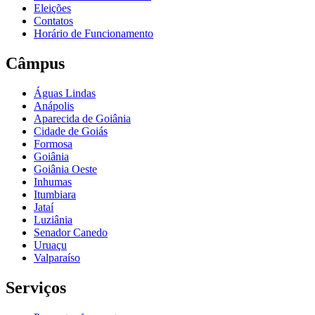
Eleições
Contatos
Horário de Funcionamento
Câmpus
Águas Lindas
Anápolis
Aparecida de Goiânia
Cidade de Goiás
Formosa
Goiânia
Goiânia Oeste
Inhumas
Itumbiara
Jataí
Luziânia
Senador Canedo
Uruaçu
Valparaíso
Serviços