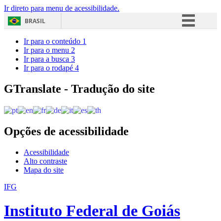
Ir direto para menu de acessibilidade.
BRASIL
Simplifique!
Ir para o conteúdo
1
Ir para o menu
2
Comunica BR
Ir para a busca
3
Ir para o rodapé
4
Participe
Acesso à informação
GTranslate - Tradução do site
Legislação
Canais
Opções de acessibilidade
Acessibilidade
Alto contraste
Mapa do site
IFG
Instituto Federal de Goiás