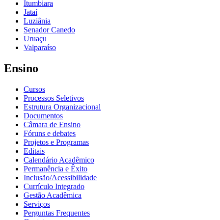
Itumbiara
Jataí
Luziânia
Senador Canedo
Uruaçu
Valparaíso
Ensino
Cursos
Processos Seletivos
Estrutura Organizacional
Documentos
Câmara de Ensino
Fóruns e debates
Projetos e Programas
Editais
Calendário Acadêmico
Permanência e Êxito
Inclusão/Acessibilidade
Currículo Integrado
Gestão Acadêmica
Serviços
Perguntas Frequentes