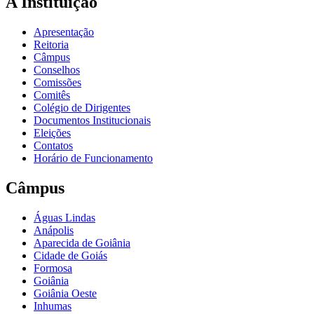
A Instituição
Apresentação
Reitoria
Câmpus
Conselhos
Comissões
Comitês
Colégio de Dirigentes
Documentos Institucionais
Eleições
Contatos
Horário de Funcionamento
Câmpus
Águas Lindas
Anápolis
Aparecida de Goiânia
Cidade de Goiás
Formosa
Goiânia
Goiânia Oeste
Inhumas