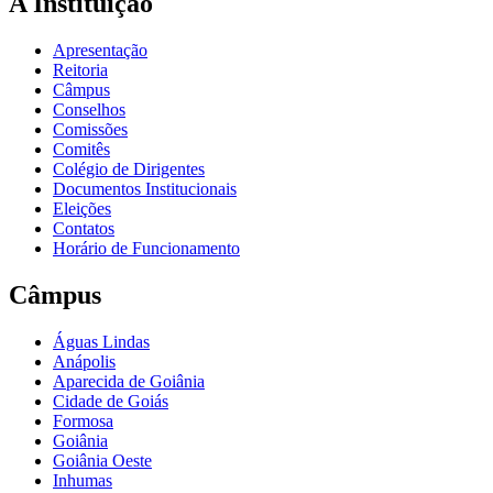
A Instituição
Apresentação
Reitoria
Câmpus
Conselhos
Comissões
Comitês
Colégio de Dirigentes
Documentos Institucionais
Eleições
Contatos
Horário de Funcionamento
Câmpus
Águas Lindas
Anápolis
Aparecida de Goiânia
Cidade de Goiás
Formosa
Goiânia
Goiânia Oeste
Inhumas