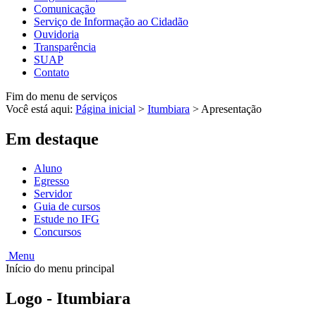
Comunicação
Serviço de Informação ao Cidadão
Ouvidoria
Transparência
SUAP
Contato
Fim do menu de serviços
Você está aqui:
Página inicial
>
Itumbiara
>
Apresentação
Em destaque
Aluno
Egresso
Servidor
Guia de cursos
Estude no IFG
Concursos
Menu
Início do menu principal
Logo - Itumbiara