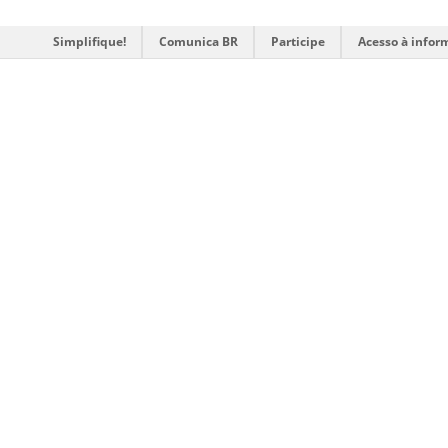
Simplifique!
Comunica BR
Participe
Acesso à infor