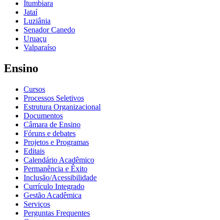
Itumbiara
Jataí
Luziânia
Senador Canedo
Uruaçu
Valparaíso
Ensino
Cursos
Processos Seletivos
Estrutura Organizacional
Documentos
Câmara de Ensino
Fóruns e debates
Projetos e Programas
Editais
Calendário Acadêmico
Permanência e Êxito
Inclusão/Acessibilidade
Currículo Integrado
Gestão Acadêmica
Serviços
Perguntas Frequentes