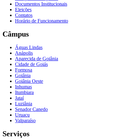
Documentos Institucionais
Eleições
Contatos
Horário de Funcionamento
Câmpus
Águas Lindas
Anápolis
Aparecida de Goiânia
Cidade de Goiás
Formosa
Goiânia
Goiânia Oeste
Inhumas
Itumbiara
Jataí
Luziânia
Senador Canedo
Uruaçu
Valparaíso
Serviços