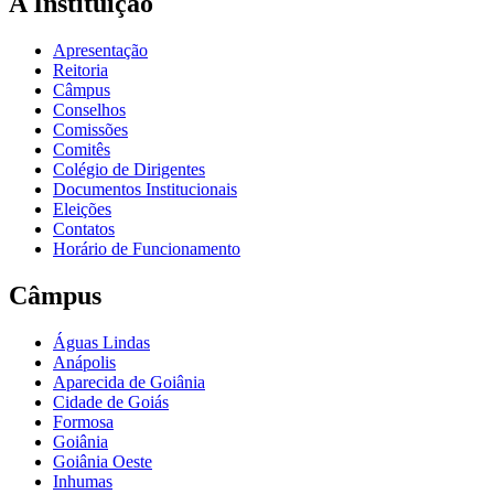
A Instituição
Apresentação
Reitoria
Câmpus
Conselhos
Comissões
Comitês
Colégio de Dirigentes
Documentos Institucionais
Eleições
Contatos
Horário de Funcionamento
Câmpus
Águas Lindas
Anápolis
Aparecida de Goiânia
Cidade de Goiás
Formosa
Goiânia
Goiânia Oeste
Inhumas