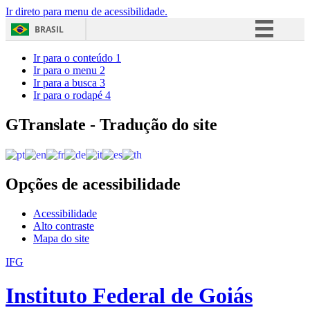
Ir direto para menu de acessibilidade.
BRASIL
Simplifique!
Ir para o conteúdo
1
Ir para o menu
2
Comunica BR
Ir para a busca
3
Ir para o rodapé
4
Participe
Acesso à informação
GTranslate - Tradução do site
Legislação
Canais
Opções de acessibilidade
Acessibilidade
Alto contraste
Mapa do site
IFG
Instituto Federal de Goiás