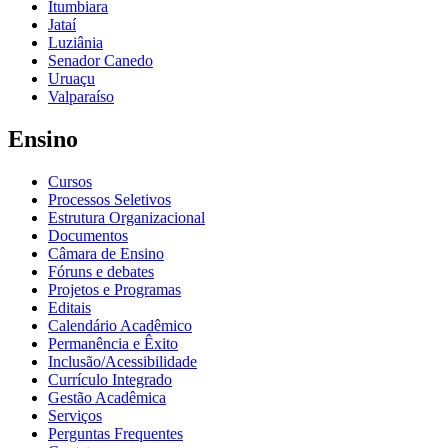
Itumbiara
Jataí
Luziânia
Senador Canedo
Uruaçu
Valparaíso
Ensino
Cursos
Processos Seletivos
Estrutura Organizacional
Documentos
Câmara de Ensino
Fóruns e debates
Projetos e Programas
Editais
Calendário Acadêmico
Permanência e Êxito
Inclusão/Acessibilidade
Currículo Integrado
Gestão Acadêmica
Serviços
Perguntas Frequentes