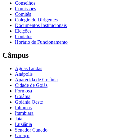
Conselhos
Comissões
Comitês
Colégio de Dirigentes
Documentos Institucionais
Eleições
Contatos
Horário de Funcionamento
Câmpus
Águas Lindas
Anápolis
Aparecida de Goiânia
Cidade de Goiás
Formosa
Goiânia
Goiânia Oeste
Inhumas
Itumbiara
Jataí
Luziânia
Senador Canedo
Uruaçu