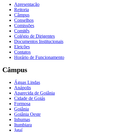
Apresentação
Reitoria
Câmpus
Conselhos
Comissões
Comitês
Colégio de Dirigentes
Documentos Institucionais
Eleições
Contatos
Horário de Funcionamento
Câmpus
Águas Lindas
Anápolis
Aparecida de Goiânia
Cidade de Goiás
Formosa
Goiânia
Goiânia Oeste
Inhumas
Itumbiara
Jataí