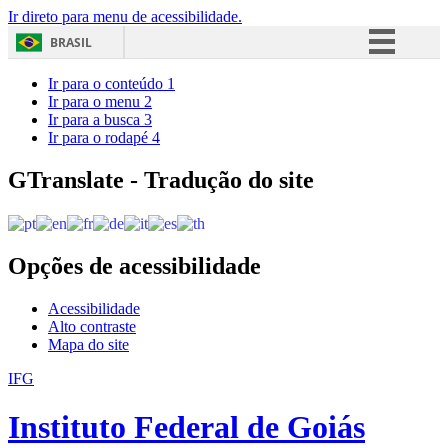
Ir direto para menu de acessibilidade.
BRASIL
Simplifique!
Ir para o conteúdo
1
Ir para o menu
2
Comunica BR
Ir para a busca
3
Ir para o rodapé
4
Participe
Acesso à informação
GTranslate - Tradução do site
Legislação
Canais
Opções de acessibilidade
Acessibilidade
Alto contraste
Mapa do site
IFG
Instituto Federal de Goiás