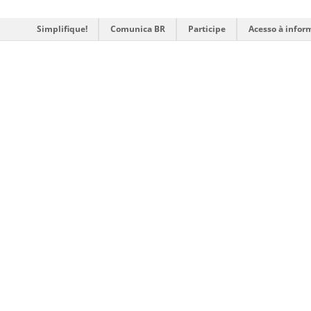
Simplifique!
Comunica BR
Participe
Acesso à infor