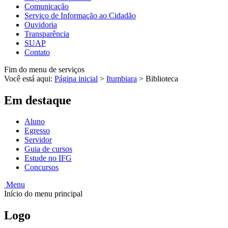
Comunicação
Serviço de Informação ao Cidadão
Ouvidoria
Transparência
SUAP
Contato
Fim do menu de serviços
Você está aqui:
Página inicial
>
Itumbiara
>
Biblioteca
Em destaque
Aluno
Egresso
Servidor
Guia de cursos
Estude no IFG
Concursos
Menu
Início do menu principal
Logo