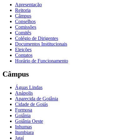
Apresentação
Reitoria
Câmpus
Conselhos
Comissões
Comitês
Colégio de Dirigentes
Documentos Institucionais
Eleições
Contatos
Horário de Funcionamento
Câmpus
Águas Lindas
Anápolis
Aparecida de Goiânia
Cidade de Goiás
Formosa
Goiânia
Goiânia Oeste
Inhumas
Itumbiara
Jataí