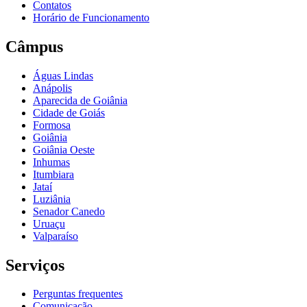
Contatos
Horário de Funcionamento
Câmpus
Águas Lindas
Anápolis
Aparecida de Goiânia
Cidade de Goiás
Formosa
Goiânia
Goiânia Oeste
Inhumas
Itumbiara
Jataí
Luziânia
Senador Canedo
Uruaçu
Valparaíso
Serviços
Perguntas frequentes
Comunicação