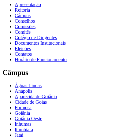
Apresentação
Reitoria
Câmpus
Conselhos
Comissões
Comitês
Colégio de Dirigentes
Documentos Institucionais
Eleições
Contatos
Horário de Funcionamento
Câmpus
Águas Lindas
Anápolis
Aparecida de Goiânia
Cidade de Goiás
Formosa
Goiânia
Goiânia Oeste
Inhumas
Itumbiara
Jataí