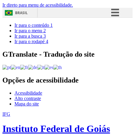
Ir direto para menu de acessibilidade.
BRASIL
Simplifique!
Ir para o conteúdo
1
Ir para o menu
2
Comunica BR
Ir para a busca
3
Ir para o rodapé
4
Participe
Acesso à informação
GTranslate - Tradução do site
Legislação
Canais
Opções de acessibilidade
Acessibilidade
Alto contraste
Mapa do site
IFG
Instituto Federal de Goiás