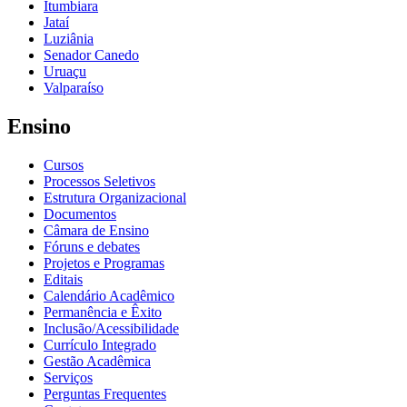
Itumbiara
Jataí
Luziânia
Senador Canedo
Uruaçu
Valparaíso
Ensino
Cursos
Processos Seletivos
Estrutura Organizacional
Documentos
Câmara de Ensino
Fóruns e debates
Projetos e Programas
Editais
Calendário Acadêmico
Permanência e Êxito
Inclusão/Acessibilidade
Currículo Integrado
Gestão Acadêmica
Serviços
Perguntas Frequentes