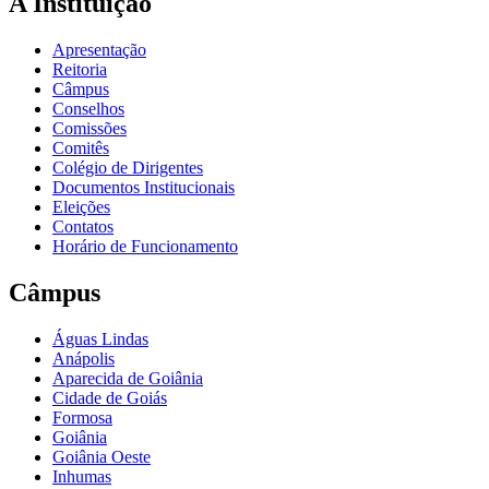
A Instituição
Apresentação
Reitoria
Câmpus
Conselhos
Comissões
Comitês
Colégio de Dirigentes
Documentos Institucionais
Eleições
Contatos
Horário de Funcionamento
Câmpus
Águas Lindas
Anápolis
Aparecida de Goiânia
Cidade de Goiás
Formosa
Goiânia
Goiânia Oeste
Inhumas