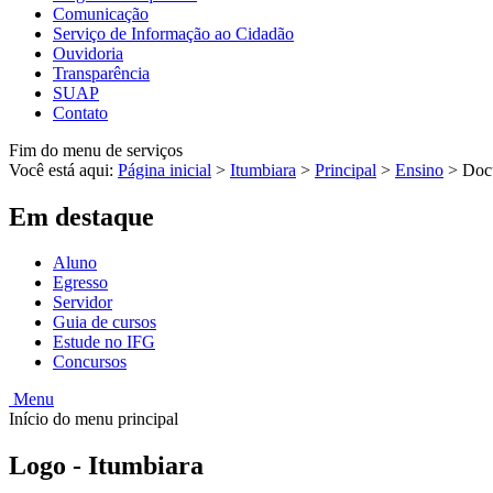
Comunicação
Serviço de Informação ao Cidadão
Ouvidoria
Transparência
SUAP
Contato
Fim do menu de serviços
Você está aqui:
Página inicial
>
Itumbiara
>
Principal
>
Ensino
>
Doc
Em destaque
Aluno
Egresso
Servidor
Guia de cursos
Estude no IFG
Concursos
Menu
Início do menu principal
Logo - Itumbiara