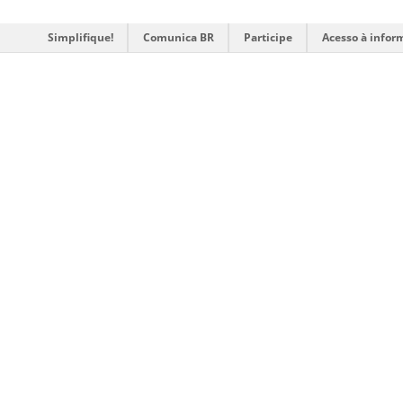
Simplifique!
Comunica BR
Participe
Acesso à infor